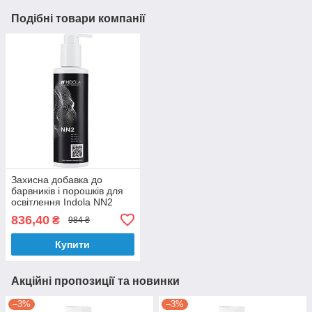
Подібні товари компанії
Захисна добавка до
барвників і порошків для
освітлення Indola NN2
Color Additive Skin Protecto
836,40
₴
984 ₴
250 мл
Купити
Акційні пропозиції та новинки
–3%
–3%