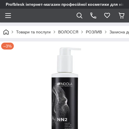
Profblesk інтернет-магазин професійної косметики для нігтів
Товари та послуги
ВОЛОССЯ
РОЗЛИВ
Захисна до
–3%