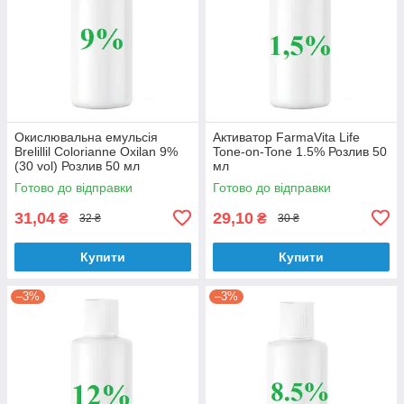
Окислювальна емульсія
Активатор FarmaVita Life
Brelillil Colorianne Oxilan 9%
Tone-on-Tone 1.5% Розлив 50
(30 vol) Розлив 50 мл
мл
Готово до відправки
Готово до відправки
31,04
29,10
₴
₴
32 ₴
30 ₴
Купити
Купити
–3%
–3%