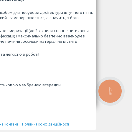
асобом для побудови архітектури штучного нігтя.
ий і самовирівнюється, а значить, з його
 полімеризації (до 2-х хвилин повне висихання,
фіксації) і максимально безпечно взаємодіє з
е печіння , оскільки матеріал не містить
та легкістю в роботі!
ластиковою мембраною всередині
КНОПКА
ЗВ'ЯЗКУ
на контент
|
Політика конфіденційності