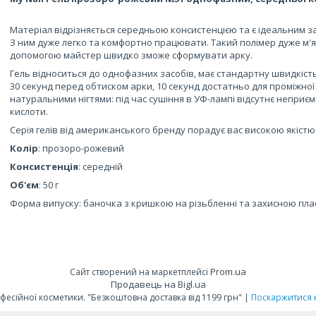
Матеріал відрізняється середньою консистенцією та є ідеальним з
З ним дуже легко та комфортно працювати. Такий полімер дуже м'як
допомогою майстер швидко зможе сформувати арку.
Гель відноситься до однофазних засобів, має стандартну швидкість
30 секунд перед обтиском арки, 10 секунд достатньо для проміжної 
натуральними нігтями: під час сушіння в УФ-лампі відсутнє неприємн
кислоти.
Серія гелів від американського бренду порадує вас високою якістю 
Колір
: прозоро-рожевий
Консистенція
: середній
Об'єм
: 50 г
Форма випуску: баночка з кришкою на різьбленні та захисною п
Prom.ua
Сайт створений на маркетплейсі
Продавець на Bigl.ua
Profblesk.com.ua Інтернет-магазин професійної косметики. "Безкоштовна доставка від 1199 грн" |
Поскаржитися 