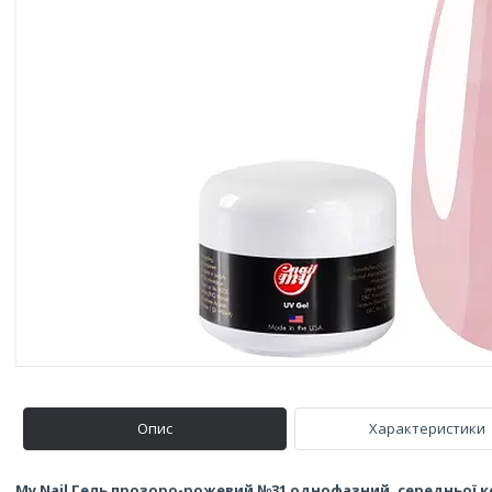
Опис
Характеристики
My Nail Гель прозоро-рожевий №31 однофазний, середньої к