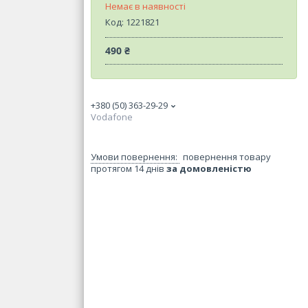
Немає в наявності
Код:
1221821
490 ₴
+380 (50) 363-29-29
Vodafone
повернення товару
протягом 14 днів
за домовленістю