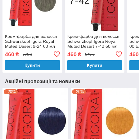
Крем-фарба для волосся
Крем-фарба для волосся
Крем
Schwarzkopf Igora Royal
Schwarzkopf Igora Royal
Schw
Muted Desert 9-24 60 мл
Muted Desert 7-42 60 мл
00 Б
460
460
460
₴
₴
575 ₴
575 ₴
Купити
Купити
Акційні пропозиції та новинки
–20%
–20%