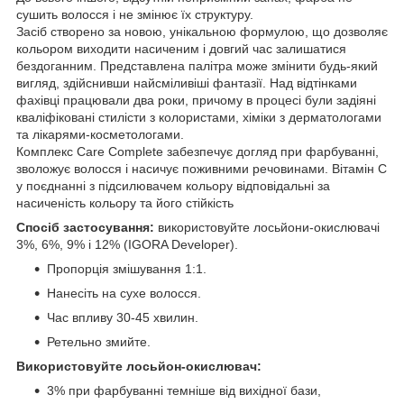
сушить волосся і не змінює їх структуру.
Засіб створено за новою, унікальною формулою, що дозволяє
кольором виходити насиченим і довгий час залишатися
бездоганним. Представлена палітра може змінити будь-який
вигляд, здійснивши найсміливіші фантазії. Над відтінками
фахівці працювали два роки, причому в процесі були задіяні
кваліфіковані стилісти з колористами, хіміки з дерматологами
та лікарями-косметологами.
Комплекс Care Complete забезпечує догляд при фарбуванні,
зволожує волосся і насичує поживними речовинами. Вітамін С
у поєднанні з підсилювачем кольору відповідальні за
насиченість кольору та його стійкість
Спосіб застосування:
використовуйте лосьйони-окислювачі
3%, 6%, 9% і 12% (IGORA Developer).
Пропорція змішування 1:1.
Нанесіть на сухе волосся.
Час впливу 30-45 хвилин.
Ретельно змийте.
Використовуйте лосьйон-окислювач:
3% при фарбуванні темніше від вихідної бази,