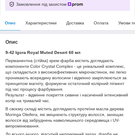
Замовлення під захистом
Опис
Характеристики
Доставка
Оплата
Умови п
Опис
9-42 Igora Royal Muted Desert 60 мл
Перманентна (стійка) крем-фарба містить доглядають
компоненти Color Crystal Complex - це унікальний комплекс,
що складається з високоефективних мікрочастинок, які легко
проникають всередину волосини і відмінно закріплюються за
принципом магніту, формуючи остаточний колірний пігмент
під час процесу фарбування.
Результат - відмінне покриття сивини і насичений інтенсивний
колір на тривалий час.
В своєму складі містить доглядають протеїни масла дерева
Moringa Oleifera, які зміцнюють структуру волосся, захищає
волосся від забруднень навколишнього середовища і UV-
випромінювання.
До всього іншого, відсутній неприємний запах, фарба не