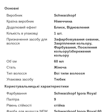
Основні
Виробник
Schwarzkopf
Країна виробник
Німеччина
Додатковий ефект
Блиск, Відновлення
Кількість в упаковці
1 шт.
Призначення засобу для
Зафарбовування сивини,
волосся
Закріплення кольору,
Фарбування, Посилення
кольору/збереження
кольору
Об`єм
60 мл
Стать
Жіноча
Тип волосся
Всі типи волосся
Упаковка засобу
Тюбик
Користувальницькі характеристики
Фарбування
Schwarzkopf Igora Royal
Палітра
9
Рівень стійкості
стійка
Фарба для волосся NEW
Schwarzkopf Igora Royal 60