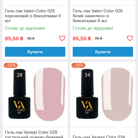
Гель-лак Valeri Color 025
Гель-лак Valeri Color 026
персиковий із блискітками 6
білий хамелеон із
мл
блискітками 6 мл
Готово до відправки
Готово до відправки
85,50
85,50
₴
₴
95 ₴
95 ₴
Купити
Купити
–10%
–10%
Гель-лак Vaлерi Color 028
пастельний рожево-бежевий
Гель-лак Vaлерi Color 034