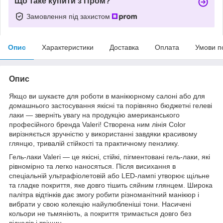
Що таке купити з Пром?
Замовлення під захистом
Опис
Характеристики
Доставка
Оплата
Умови п
Опис
Якщо ви шукаєте для роботи в манікюрному салоні або для
домашнього застосування якісні та порівняно бюджетні гелеві
лаки — зверніть увагу на продукцію американського
професійного бренда Valeri! Створена ним лінія Color
вирізняється зручністю у використанні завдяки красивому
глянцю, тривалій стійкості та практичному пензлику.
Гель-лаки Valeri — це якісні, стійкі, пігментовані гель-лаки, які
рівномірно та легко наносяться. Після висихання в
спеціальній ультрафіолетовій або LED-лампі утворює щільне
та гладке покриття, яке довго тішить сяйним глянцем. Широка
палітра відтінків дає змогу робити різноманітний манікюр і
вибрати у свою колекцію найулюбленіші тони. Насичені
кольори не тьмяніють, а покриття тримається довго без
відколів і тріщин.