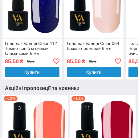
Гель-лак Vaлерi Color 112
Гель-лак Vaлерi Color 064
Гель
Темно-синій із синіми
Бежево-рожевий 6 мл
Чорн
блискітками 6 мл
блис
85,50
85,50
85,
₴
₴
95 ₴
95 ₴
Купити
Купити
Акційні пропозиції та новинки
–10%
–10%