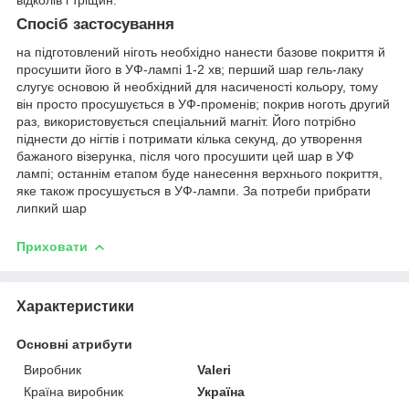
Спосіб застосування
на підготовлений ніготь необхідно нанести базове покриття й
просушити його в УФ-лампі 1-2 хв; перший шар гель-лаку
слугує основою й необхідний для насиченості кольору, тому
він просто просушується в УФ-променів; покрив ноготь другий
раз, використовується спеціальний магніт. Його потрібно
піднести до нігтів і потримати кілька секунд, до утворення
бажаного візерунка, після чого просушити цей шар в УФ
лампі; останнім етапом буде нанесення верхнього покриття,
яке також просушується в УФ-лампи. За потреби прибрати
липкий шар
Приховати
Характеристики
Основні атрибути
Виробник
Valeri
Країна виробник
Україна