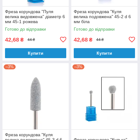
Фреза корундова "Пуля
Фреза корундова "Куля
велика видовжена" діаметр 6
велика подовжена" 45-2 d 6
мм 45-1 рожева
мм біла
Готово до відправки
Готово до відправки
42,68
42,68
₴
₴
44 ₴
44 ₴
Купити
Купити
–3%
–3%
Фреза корундова "Куля
велика подовжена" 45-3 d 6
Фреза корундова "Кулька"