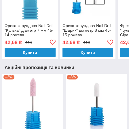
Фреза корундова Nail Drill
Фреза корундова Nail Drill
Фрез
"Кулька" діаметр 7 мм 45-
"Шарик" діаметр 8 мм 45-
"Кул
14 рожева
15 рожева
Сіра
42,68
42,68
42,
₴
₴
44 ₴
44 ₴
Купити
Купити
Акційні пропозиції та новинки
–3%
–3%