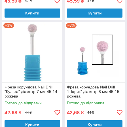
45,59
45,59
₴
₴
47 ₴
47 ₴
Купити
Купити
–3%
–3%
Фреза корундова Nail Drill
Фреза корундова Nail Drill
"Кулька" діаметр 7 мм 45-14
"Шарик" діаметр 8 мм 45-15
рожева
рожева
Готово до відправки
Готово до відправки
42,68
42,68
₴
₴
44 ₴
44 ₴
Купити
Купити