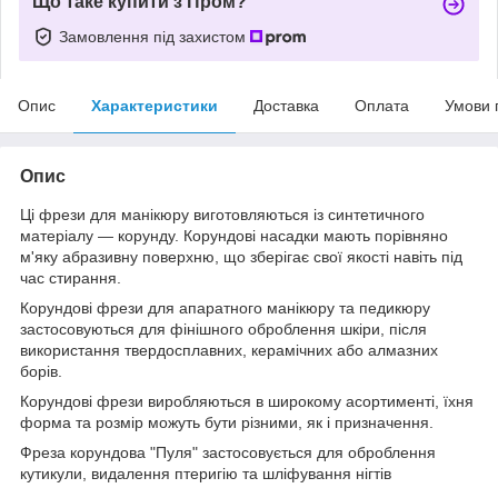
Що таке купити з Пром?
Замовлення під захистом
Опис
Характеристики
Доставка
Оплата
Умови 
Опис
Ці фрези для манікюру виготовляються із синтетичного
матеріалу — корунду. Корундові насадки мають порівняно
м'яку абразивну поверхню, що зберігає свої якості навіть під
час стирання.
Корундові фрези для апаратного манікюру та педикюру
застосовуються для фінішного оброблення шкіри, після
використання твердосплавних, керамічних або алмазних
борів.
Корундові фрези виробляються в широкому асортименті, їхня
форма та розмір можуть бути різними, як і призначення.
Фреза корундова "Пуля" застосовується для оброблення
кутикули, видалення птеригію та шліфування нігтів