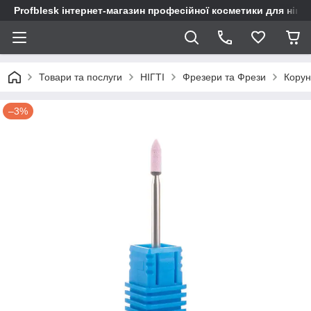
Profblesk інтернет-магазин професійної косметики для нігтів
Товари та послуги
НІГТІ
Фрезери та Фрези
Корун
–3%