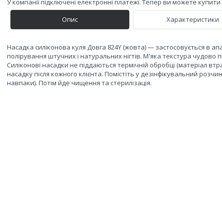
У компанії підключені електронні платежі. Тепер ви можете купит
Опис
Характеристики
Насадка силіконова куля Довга 824Y (жовта) — застосовується в а
полірування штучних і натуральних нігтів. М'яка текстура чудово
Силіконові насадки не піддаються термічній обробці (матеріал вт
насадку після кожного клієнта. Помістіть у дезінфікувальний роз
навпаки). Потім йде чищення та стерилізація.