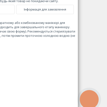
и будь-який товар не покидаючи сайту.
Інформація для замовлення
паратному або комбінованому манікюрі для
 підходить для завершального етапу манікюру.
рачає свою форму). Рекомендується стерилізувати
чин, потім промити проточною холодною водою (не
КНОПКА
ЗВ'ЯЗКУ