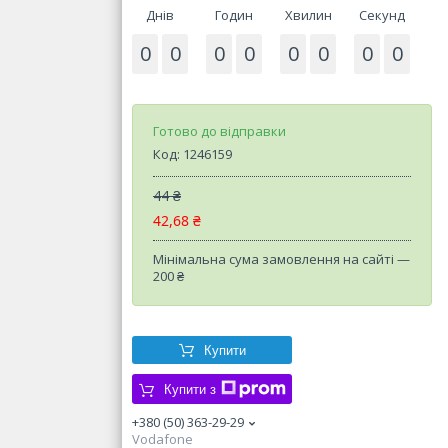
Днів
Годин
Хвилин
Секунд
0
0
0
0
0
0
0
0
Готово до відправки
Код:
1246159
44 ₴
42,68 ₴
Мінімальна сума замовлення на сайті —
200 ₴
Купити
Купити з
+380 (50) 363-29-29
Vodafone