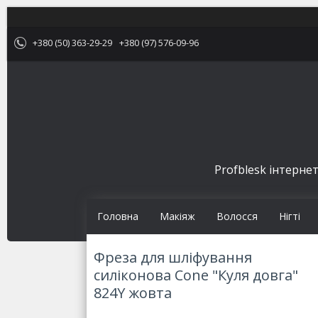
+380 (50) 363-29-29
+380 (97) 576-09-96
Profblesk інтернет
Головна
Макіяж
Волосся
Нігті
Фреза для шліфування
силіконова Cone "Куля довга"
824Y жовта