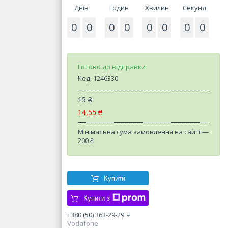
Днів
Годин
Хвилин
Секунд
0
0
0
0
0
0
0
0
Готово до відправки
Код:
1246330
15 ₴
14,55 ₴
Мінімальна сума замовлення на сайті —
200 ₴
Купити
Купити з
+380 (50) 363-29-29
Vodafone