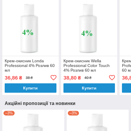
Крем-окисник Londa
Крем-окисник Wella
Крем
Professional 4% Розлив 60
Professional Color Touch
Prof
мл
4% Розлив 60 мл
60 м
36,86
38,80
36,
₴
₴
38 ₴
40 ₴
Купити
Купити
Акційні пропозиції та новинки
–3%
–3%