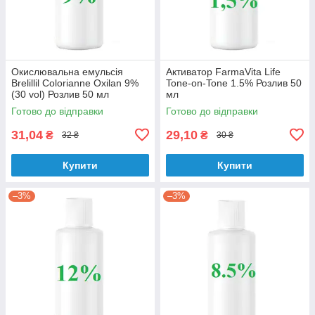
Окислювальна емульсія
Активатор FarmaVita Life
Brelillil Colorianne Oxilan 9%
Tone-on-Tone 1.5% Розлив 50
(30 vol) Розлив 50 мл
мл
Готово до відправки
Готово до відправки
31,04
29,10
₴
₴
32 ₴
30 ₴
Купити
Купити
–3%
–3%