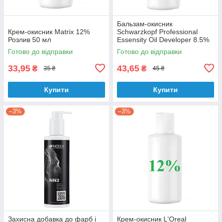
Бальзам-окисник
Крем-окисник Matrix 12%
Schwarzkopf Professional
Розлив 50 мл
Essensity Oil Developer 8.5%
Розлив 60 мл
Готово до відправки
Готово до відправки
33,95
43,65
₴
₴
35 ₴
45 ₴
Купити
Купити
–3%
–3%
Захисна добавка до фарб і
Крем-окисник L'Oreal