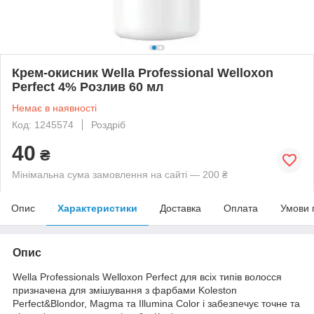
Крем-окисник Wella Professional Welloxon
Perfect 4% Розлив 60 мл
Немає в наявності
Код: 1245574
Роздріб
40
₴
Мінімальна сума замовлення на сайті — 200 ₴
Опис
Характеристики
Доставка
Оплата
Умови 
Опис
Wella Professionals Welloxon Perfect для всіх типів волосся
призначена для змішування з фарбами Koleston
Perfect&Blondor, Magma та Illumina Color і забезпечує точне та