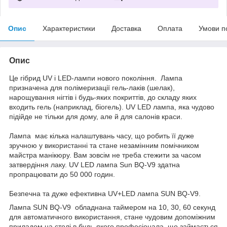
Опис
Характеристики
Доставка
Оплата
Умови п
Опис
Це гібрид UV і LED-лампи нового покоління. Лампа
призначена для полімеризації гель-лаків (шелак),
нарощування нігтів і будь-яких покриттів, до складу яких
входить гель (наприклад, біогель). UV LED лампа, яка чудово
підійде не тільки для дому, але й для салонів краси.
Лампа має кілька налаштувань часу, що робить її дуже
зручною у використанні та стане незамінним помічником
майстра манікюру. Вам зовсім не треба стежити за часом
затвердіння лаку. UV LED лампа Sun BQ-V9 здатна
пропрацювати до 50 000 годин.
Безпечна та дуже ефективна UV+LED лампа SUN BQ-V9.
Лампа SUN BQ-V9 обладнана таймером на 10, 30, 60 секунд
для автоматичного використання, стане чудовим допоміжним
приладом на столі в будь-якого професіонала, що займається