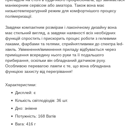
манікюрним сервісом або аматора. Також вона має
низькотемпературний режим для комфортнішого процесу
полімеризації.
Завдяки компактним розмірам і лаконічному дизайну вона
має стильний вигляд, а завдяки наявності всіх необхідних
функцій спростить і прискорить процес роботи з гелевими
лаками, фарбами та гелями, сприйнятливими до спектра led-
хвиль. Увімкнення/вимкнення приладу відбувається через
приміщення всередину нього руки та її подальшого
прибирання, оскільки він обладнаний датчиком руху.
Особливою перевагою лампи є те, що вона обладнана
функцією захисту від перегрівання!
Характеристики:
Дисплей: є
Кількість світлодіодів: 36 шт.
Дно: знімне
Потужність: 168 Ватів
Вага: 416 г