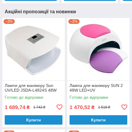
Акційні пропозиції та новинки
–3%
–3%
Лампи для манікюру Sun
Лампа для манікюру SUN 2
UV/LED JSDA-L4824S 48W
48W LED+UV
Готово до відправки
Готово до відправки
1 689,74
1 470,52
₴
₴
1 742 ₴
1 516 ₴
Купити
Купити