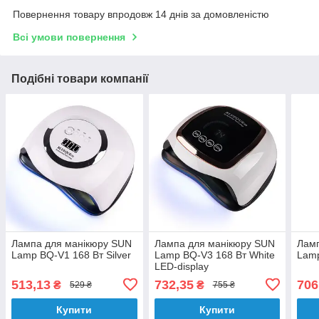
Повернення товару впродовж 14 днів за домовленістю
Всі умови повернення
Подібні товари компанії
Лампа для манікюру SUN
Лампа для манікюру SUN
Ламп
Lamp BQ-V1 168 Вт Silver
Lamp BQ-V3 168 Вт White
Lamp
LED-display
513,13
732,35
706
₴
₴
529 ₴
755 ₴
Купити
Купити