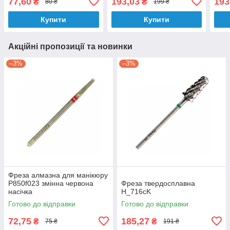
77,60
193,03
193
₴
₴
80 ₴
199 ₴
Купити
Купити
Акційні пропозиції та новинки
–3%
–3%
Фреза алмазна для манікюру
P850f023 змінна червона
Фреза твердосплавна
насічка
H_716cK
Готово до відправки
Готово до відправки
72,75
185,27
₴
₴
75 ₴
191 ₴