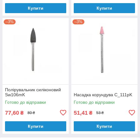
Купити
Купити
–3%
–3%
Полірувальник силіконовий
Sw106mK
Насадка корундува C_111pK
Готово до відправки
Готово до відправки
77,60
51,41
₴
₴
80 ₴
53 ₴
Купити
Купити