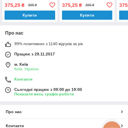
блондин) 100 мл
Перламутровий
фіол
375,25
375,25
375
₴
₴
395 ₴
395 ₴
попелястий блондин 100
мл
мл
Купити
Купити
Про нас
99% позитивних з 1140 відгуків за рік
Працює з 29.11.2017
м. Київ
Київ, Україна
Контакти
Сьогодні працює з 09:00 до 19:00
Показати весь графік роботи
Про нас
Контакти