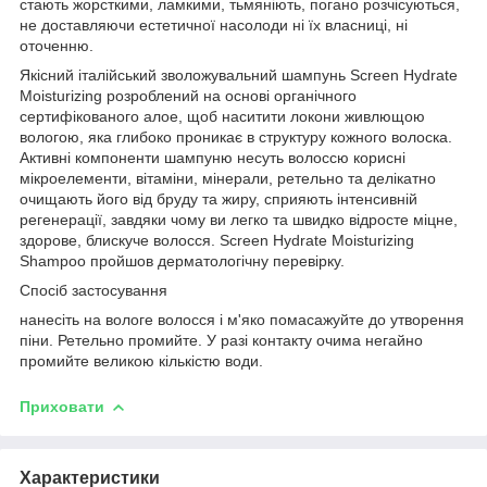
стають жорсткими, ламкими, тьмяніють, погано розчісуються,
не доставляючи естетичної насолоди ні їх власниці, ні
оточенню.
Якісний італійський зволожувальний шампунь Screen Hydrate
Moisturizing розроблений на основі органічного
сертифікованого алое, щоб наситити локони живлющою
вологою, яка глибоко проникає в структуру кожного волоска.
Активні компоненти шампуню несуть волоссю корисні
мікроелементи, вітаміни, мінерали, ретельно та делікатно
очищають його від бруду та жиру, сприяють інтенсивній
регенерації, завдяки чому ви легко та швидко відросте міцне,
здорове, блискуче волосся. Screen Hydrate Moisturizing
Shampoo пройшов дерматологічну перевірку.
Спосіб застосування
нанесіть на вологе волосся і м'яко помасажуйте до утворення
піни. Ретельно промийте. У разі контакту очима негайно
промийте великою кількістю води.
Приховати
Характеристики