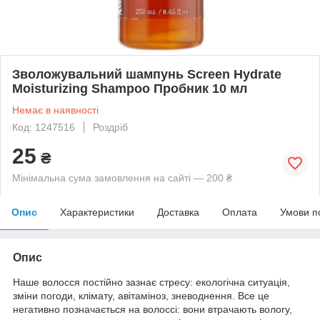
Зволожувальний шампунь Screen Hydrate
Moisturizing Shampoo Пробник 10 мл
Немає в наявності
Код: 1247516
Роздріб
25
₴
Мінімальна сума замовлення на сайті — 200 ₴
Опис
Характеристики
Доставка
Оплата
Умови п
Опис
Наше волосся постійно зазнає стресу: екологічна ситуація,
зміни погоди, клімату, авітаміноз, зневоднення. Все це
негативно позначається на волоссі: вони втрачають вологу,