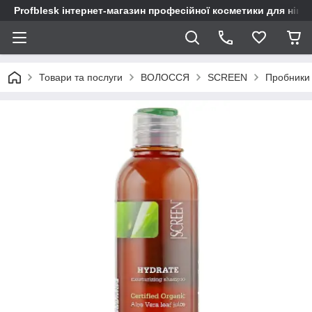
Profblesk інтернет-магазин професійної косметики для нігтів
Товари та послуги
ВОЛОССЯ
SСREEN
Пробники