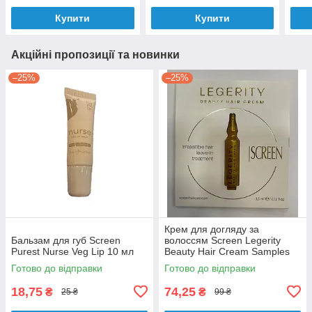
Купити
Купити
Акційні пропозиції та новинки
–25%
–25%
Крем для догляду за
Бальзам для губ Screen
волоссям Screen Legerity
Purest Nurse Veg Lip 10 мл
Beauty Hair Cream Samples
3,5 мл
Готово до відправки
Готово до відправки
18,75
74,25
₴
₴
25 ₴
99 ₴