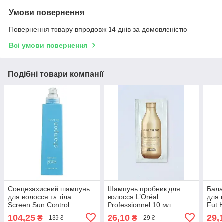
Умови повернення
Повернення товару впродовж 14 днів за домовленістю
Всі умови повернення
Подібні товари компанії
Сонцезахисний шампунь
Шампунь пробник для
Бал
для волосся та тіла
волосся L’Oréal
для 
Screen Sun Control
Professionnel 10 мл
Fut 
Totalbody Shampoo 75 мл
Sha
104,25
26,10
29,
₴
₴
139 ₴
29 ₴