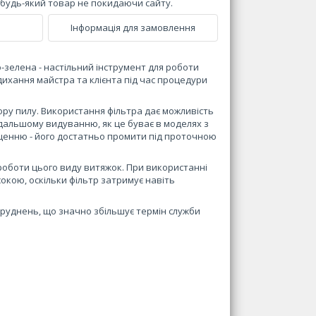
и будь-який товар не покидаючи сайту.
Інформація для замовлення
-зелена - настільний інструмент для роботи
дихання майстра та клієнта під час процедури
ру пилу. Використання фільтра дає можливість
дальшому видуванню, як це буває в моделях з
щенню - його достатньо промити під проточною
роботи цього виду витяжок. При використанні
окою, оскільки фільтр затримує навіть
бруднень, що значно збільшує термін служби