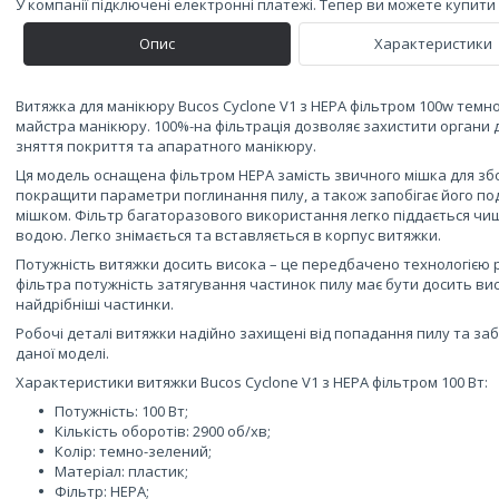
У компанії підключені електронні платежі. Тепер ви можете купит
Опис
Характеристики
Витяжка для манікюру Bucos Cyclone V1 з НЕРА фільтром 100w темно
майстра манікюру. 100%-на фільтрація дозволяє захистити органи 
зняття покриття та апаратного манікюру.
Ця модель оснащена фільтром НЕРА замість звичного мішка для збо
покращити параметри поглинання пилу, а також запобігає його по
мішком. Фільтр багаторазового використання легко піддається чи
водою. Легко знімається та вставляється в корпус витяжки.
Потужність витяжки досить висока – це передбачено технологією 
фільтра потужність затягування частинок пилу має бути досить вис
найдрібніші частинки.
Робочі деталі витяжки надійно захищені від попадання пилу та за
даної моделі.
Характеристики витяжки Bucos Cyclone V1 з НЕРА фільтром 100 Вт:
Потужність: 100 Вт;
Кількість оборотів: 2900 об/хв;
Колір: темно-зелений;
Матеріал: пластик;
Фільтр: НЕРА;