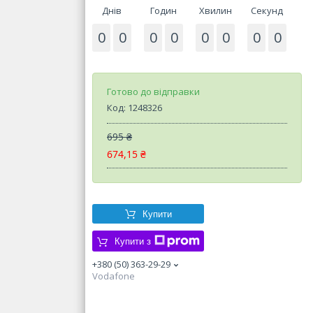
Днів
Годин
Хвилин
Секунд
0
0
0
0
0
0
0
0
Готово до відправки
Код:
1248326
695 ₴
674,15 ₴
Купити
Купити з
+380 (50) 363-29-29
Vodafone