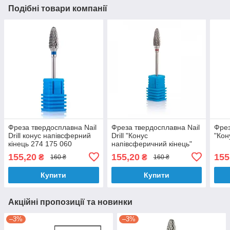
Подібні товари компанії
Фреза твердосплавна Nail
Фреза твердосплавна Nail
Фрез
Drill конус напівсферний
Drill "Конус
"Кон
кінець 274 175 060
напівсферичний кінець"
274 140 060 червона
155,20
155,20
155
₴
₴
160 ₴
160 ₴
Купити
Купити
Акційні пропозиції та новинки
–3%
–3%