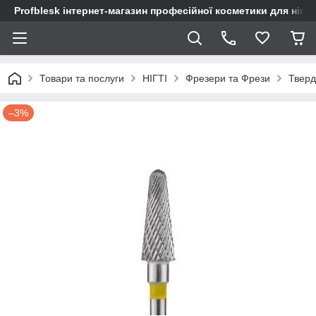
Profblesk інтернет-магазин професійної косметики для нігтів
Товари та послуги
НІГТІ
Фрезери та Фрези
Тверд
–3%