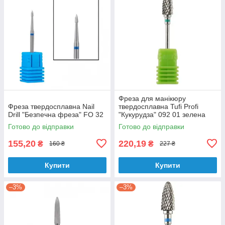
Фреза для манікюру
Фреза твердосплавна Nail
твердосплавна Tufi Profi
Drill "Безпечна фреза" FO 32
"Кукурудза" 092 01 зелена
Готово до відправки
Готово до відправки
155,20
220,19
₴
₴
160 ₴
227 ₴
Купити
Купити
–3%
–3%