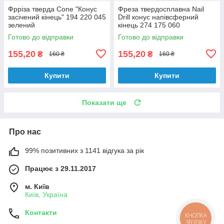
Фрріза тверда Cone "Конус
Фреза твердосплавна Nail
засічений кінець" 194 220 045
Drill конус напівсферний
зелений
кінець 274 175 060
Готово до відправки
Готово до відправки
155,20
155,20
₴
₴
160 ₴
160 ₴
Купити
Купити
Показати ще
Про нас
99% позитивних з 1141 відгука за рік
Працює з 29.11.2017
м. Київ
Київ, Україна
Контакти
КНОПКА
ЗВ'ЯЗКУ