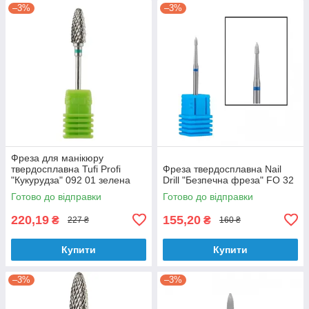
–3%
–3%
Фреза для манікюру
твердосплавна Tufi Profi
Фреза твердосплавна Nail
"Кукурудза" 092 01 зелена
Drill "Безпечна фреза" FO 32
Готово до відправки
Готово до відправки
220,19
155,20
₴
₴
227 ₴
160 ₴
Купити
Купити
–3%
–3%