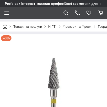
Profblesk інтернет-магазин професійної косметики для нігтів
Товари та послуги
НІГТІ
Фрезери та Фрези
Тверд
–3%