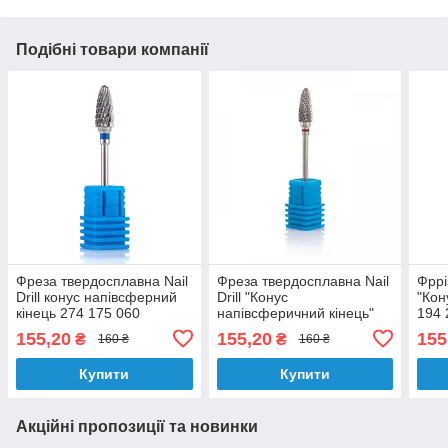
Подібні товари компанії
Фреза твердосплавна Nail
Фреза твердосплавна Nail
Фррі
Drill конус напівсферний
Drill "Конус
"Кон
кінець 274 175 060
напівсферичний кінець"
194 
274 140 060 червона
155,20
155,20
155
₴
₴
160 ₴
160 ₴
Купити
Купити
Акційні пропозиції та новинки