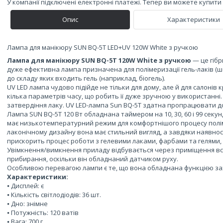
У компанії підключені електронні платежі. Тепер ви можете купит
Опис
Характеристики
Лампа для манікюру SUN BQ-5T LED+UV 120W White з ручкою
Лампа для манікюру SUN BQ-5T 120W White з ручкою
— це гібр
дуже ефективна лампа призначена для полімеризації гель-лаків (шо
до складу яких входить гель (наприклад, біогель).
UV LED лампа чудово підійде не тільки для дому, але й для салонів 
кілька параметрів часу, що робить її дуже зручною у використанні.
затвердіння лаку. UV LED-лампа Sun BQ-5T здатна пропрацювати до
Лампа SUN BQ-5T 120 Вт обладнана таймером на 10, 30, 60 і 99 сек
має низькотемпературний режим для комфортнішого процесу полім
лаконічному дизайну вона має стильний вигляд, а завдяки наявност
прискорить процес роботи з гелевими лаками, фарбами та гелями,
Увімкнення/вимкнення приладу відбувається через приміщення все
прибирання, оскільки він обладнаний датчиком руху.
Особливою перевагою лампи є те, що вона обладнана функцією зах
Характеристики:
⦁ Дисплей: є
⦁ Кількість світлодіодів: 36 шт.
⦁ Дно: знімне
⦁ Потужність: 120 ватів
⦁ Вага: 700 г