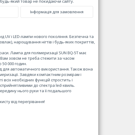
и будь-який товар не покидаючи сайту.
Інформація для замовлення
ид UV і LED-лампи нового покоління. Безпечна та
влак), нарощування нігтів і будь-яких покриттів,
краси. Лампа для полімеризації SUN BQ-5T має
 Вам зовсім не треба стежити за часом
 50 000 годин.
унд для автоматичного використання. Також вона
еризації. Завдяки компактним розмірам і
і всіх необхідних функцій спростить і
 сприйнятливими до спектра led-хвиль.
редину нього руки та її подальшого
исту від перегрівання!