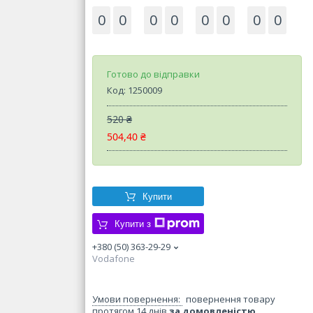
0
0
0
0
0
0
0
0
Готово до відправки
Код:
1250009
520 ₴
504,40 ₴
Купити
Купити з
+380 (50) 363-29-29
Vodafone
повернення товару
протягом 14 днів
за домовленістю