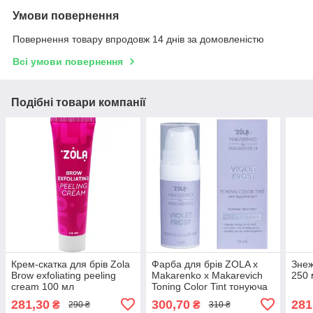
Умови повернення
Повернення товару впродовж 14 днів за домовленістю
Всі умови повернення
Подібні товари компанії
Крем-скатка для брів Zola
Фарба для брів ZOLA x
Знеж
Brow exfoliating peeling
Makarenko x Makarevich
250 
cream 100 мл
Toning Color Tint тонуюча
Violet Frost 10 мл
281,30
300,70
281
₴
₴
290 ₴
310 ₴