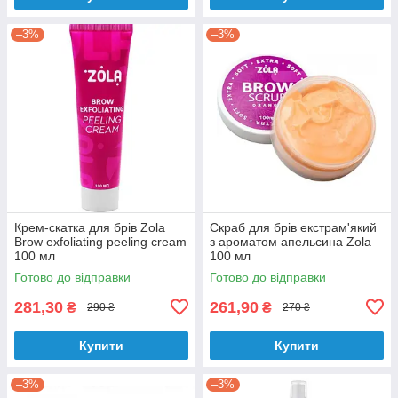
–3%
–3%
Крем-скатка для брів Zola
Скраб для брів екстрам'який
Brow exfoliating peeling cream
з ароматом апельсина Zola
100 мл
100 мл
Готово до відправки
Готово до відправки
281,30
261,90
₴
₴
290 ₴
270 ₴
Купити
Купити
–3%
–3%