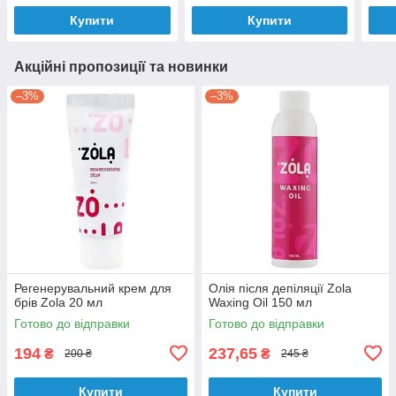
Купити
Купити
Акційні пропозиції та новинки
–3%
–3%
Регенерувальний крем для
Олія після депіляції Zola
брів Zola 20 мл
Waxing Oil 150 мл
Готово до відправки
Готово до відправки
194
237,65
₴
₴
200 ₴
245 ₴
Купити
Купити