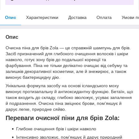
Опис
Характеристики
Доставка
Оплата
Умови п
Опис
Очисна піна для брів Zola — це справжній шампунь для брів.
Засіб призначений для глибокого очищення волосків і шкіри
навколо, готує зону брів до подальшої корекції та
фарбування. Піна не тільки делікатно очищає від себуму та
залишків декоративної косметики, але й знежирює, а також
виконує бактерицидну дію.
Унікальна формула засобу на основі ісландського моху
виконує протизапальну й антиоксидантну функцію. Бетаїн, що
також входить до складу, глибоко зволожує, усуває запалення
й подразнення. Очисна піна зміцнює брови, пом'якшує й
дарує легке, природне сяйво.
Переваги очисної піни для брів Zola:
Глибоке очищення брів і шкіри навколо
Інтенсивно зволожує, пом'якшує й дарує природний