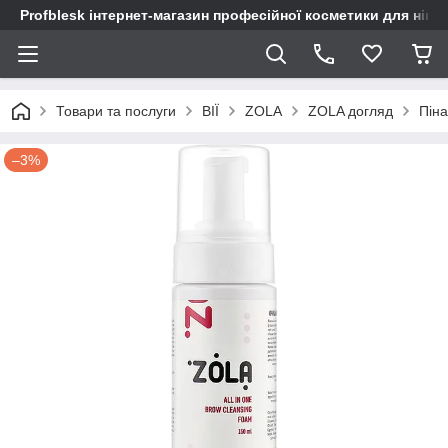
Profblesk інтернет-магазин професійної косметики для нігтів
Товари та послуги
ВІЇ
ZOLA
ZOLA догляд
Піна
–3%