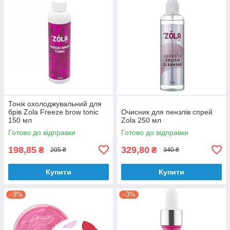
Тонік охолоджувальний для
брів Zola Freeze brow tonic
Очисник для пензлів спрей
150 мл
Zola 250 мл
Готово до відправки
Готово до відправки
198,85
329,80
₴
₴
205 ₴
340 ₴
Купити
Купити
–3%
–3%