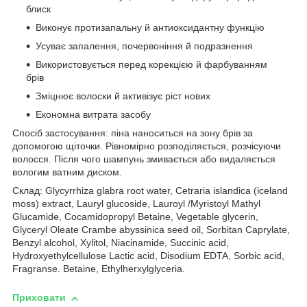
блиск
Виконує протизапальну й антиоксидантну функцію
Усуває запалення, почервоніння й подразнення
Використовується перед корекцією й фарбуванням
брів
Зміцнює волоски й активізує ріст нових
Економна витрата засобу
Спосіб застосування: піна наноситься на зону брів за
допомогою щіточки. Рівномірно розподіляється, розчісуючи
волосся. Після чого шампунь змивається або видаляється
вологим ватним диском.
Склад: Glycyrrhiza glabra root water, Cetraria islandica (iceland
moss) extract, Lauryl glucoside, Lauroyl /Myristoyl Mathyl
Glucamide, Cocamidopropyl Betaine, Vegetable glycerin,
Glyceryl Oleate Crambe abyssinica seed oil, Sorbitan Caprylate,
Benzyl alcohol, Xylitol, Niacinamide, Succinic acid,
Hydroxyethylcellulose Lactic acid, Disodium EDTA, Sorbic acid,
Fragranse. Betaine, Ethylherxylglyceria.
Приховати