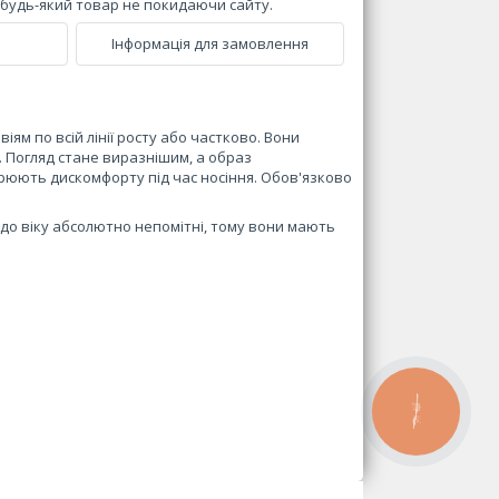
и будь-який товар не покидаючи сайту.
Інформація для замовлення
іям по всій лінії росту або частково. Вони
. Погляд стане виразнішим, а образ
орюють дискомфорту під час носіння. Обов'язково
я до віку абсолютно непомітні, тому вони мають
КНОПКА
ЗВ'ЯЗКУ