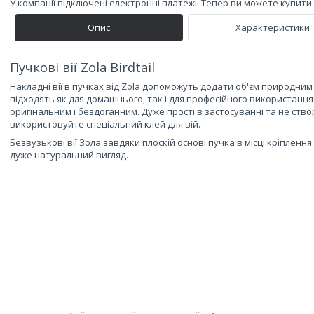
У компанії підключені електронні платежі. Тепер ви можете купит
Опис
Характеристики
Пучкові вії Zola Birdtail
Накладні вії в пучках від Zola допоможуть додати об'єм природним в
підходять як для домашнього, так і для професійного використання
оригінальним і бездоганним. Дуже прості в застосуванні та не ств
використовуйте спеціальний клей для вій.
Безвузькові вії Зола завдяки плоскій основі пучка в місці кріпленн
дуже натуральний вигляд.