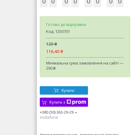
0
0
0
0
0
0
0
0
Готово до відправки
Код:
1250701
120 ₴
116,40 ₴
Мінімальна сума замовлення на сайті —
200 ₴
Купити
Купити з
+380 (50) 363-29-29
Vodafone
повернення товару