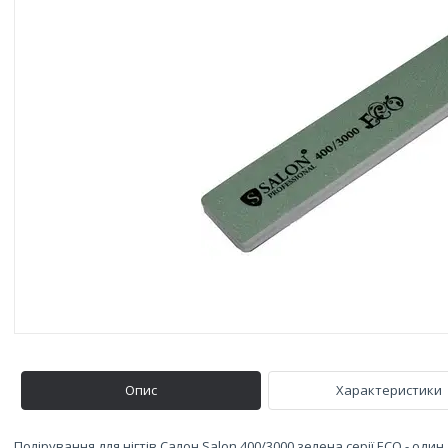
Опис
Характеристики
Полірування для нігтів Салон Salon 400/3000 зелена серії ECO - од