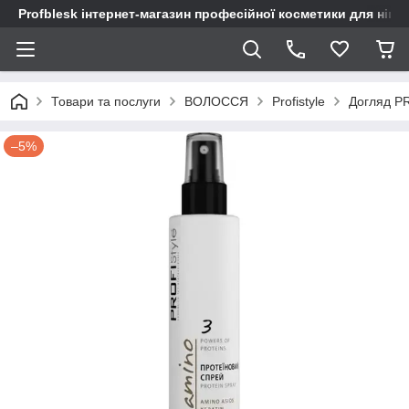
Profblesk інтернет-магазин професійної косметики для нігтів
Товари та послуги
ВОЛОССЯ
Profistyle
Догляд P
–5%