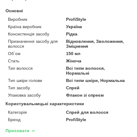
Основні
Виробник
ProfiStyle
Країна виробник
Україна
Консистенція засобу
Рідка
Призначення засобу для
Відновлення, Зволоження,
волосся
Зміцнення
Об`єм
150 мл
Стать
Жіноча
Тип волосся
Всі типи волосся,
Нормальні
Тип шкіри голови
Всі типи шкіри, Нормальна
Тип засобу
Спрей
Упаковка засобу
Флакон зі спреєм
Користувальницькі характеристики
Категорія
Спрей для волосся
Бренд
ProfiStyle
Приховати