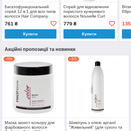
Багатофункціональний
Спрей для відновлення
Віта
спрей 12 в 1 для всіх типів
пористого кучерявого
Ellip
волосся Hair Company
волосся Nouvelle Curl
Crono Age Complementary
Emphasizer Spray 150 мл
761
779
135
₴
₴
Line 12 In 1 Multi Action
150 мл
Купити
Купити
Акційні пропозиції та новинки
–5%
–5%
Маска захист кольору для
Шампунь з олією арганії
фарбованого волосся
"Живильний" (для сухого та