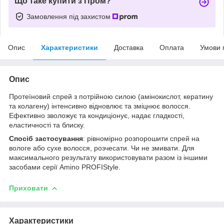
Що таке купити з Пром?
Замовлення під захистом
Опис
Характеристики
Доставка
Оплата
Умови 
Опис
Протеїновий спрей з потрійною силою (амінокислот, кератину
та колагену) інтенсивно відновлює та зміцнює волосся.
Ефективно зволожує та кондиціонує, надає гладкості,
еластичності та блиску.
Спосіб застосування
: рівномірно розпорошити спрей на
вологе або сухе волосся, розчесати. Чи не змивати. Для
максимального результату використовувати разом із іншими
засобами серії Amino PROFIStyle.
Приховати
Характеристики