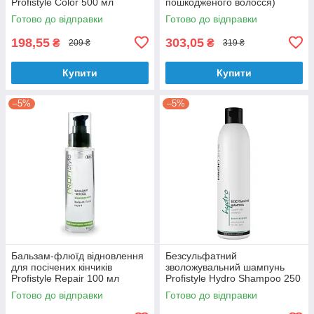
Profistyle Color 500 мл
пошкодженого волосся)
1000ml
Готово до відправки
Готово до відправки
198,55
303,05
₴
₴
209 ₴
319 ₴
Купити
Купити
–5%
–5%
Бальзам-флюїд відновлення
Безсульфатний
для посічених кінчиків
зволожувальний шампунь
Profistyle Repair 100 мл
Profistyle Hydro Shampoo 250
мл
Готово до відправки
Готово до відправки