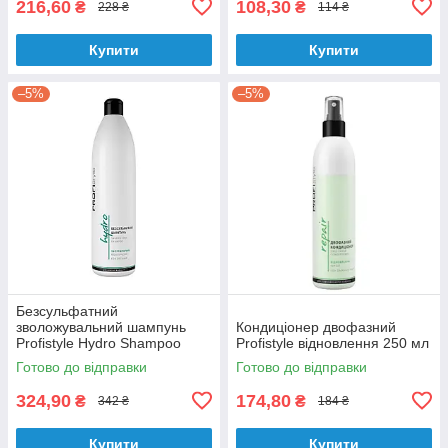
216,60
108,30
₴
₴
228 ₴
114 ₴
Купити
Купити
–5%
–5%
Безсульфатний
зволожувальний шампунь
Кондиціонер двофазний
Profistyle Hydro Shampoo
Profistyle відновлення 250 мл
1000 мл
Готово до відправки
Готово до відправки
324,90
174,80
₴
₴
342 ₴
184 ₴
Купити
Купити