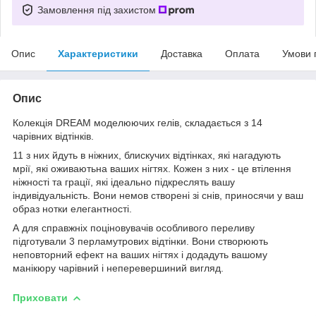
Замовлення під захистом
Опис
Характеристики
Доставка
Оплата
Умови 
Опис
Колекція DREAM моделюючих гелів, складається з 14
чарівних відтінків.
11 з них йдуть в ніжних, блискучих відтінках, які нагадують
мрії, які оживаютьна ваших нігтях. Кожен з них - це втілення
ніжності та грації, які ідеально підкреслять вашу
індивідуальність. Вони немов створені зі снів, приносячи у ваш
образ нотки елегантності.
А для справжніх поціновувачів особливого переливу
підготували 3 перламутрових відтінки. Вони створюють
неповторний ефект на ваших нігтях і додадуть вашому
манікюру чарівний і неперевершиний вигляд.
Приховати