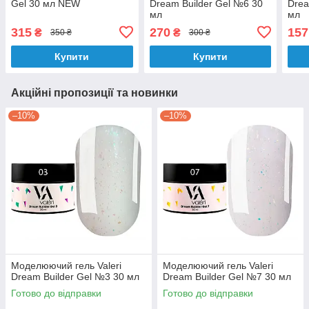
Gel 30 мл NEW
Dream Builder Gel №6 30
Drea
мл
мл
315
270
157
₴
₴
350 ₴
300 ₴
Купити
Купити
Акційні пропозиції та новинки
–10%
–10%
Моделюючий гель Valeri
Моделюючий гель Valeri
Dream Builder Gel №3 30 мл
Dream Builder Gel №7 30 мл
Готово до відправки
Готово до відправки