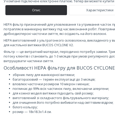
У компанії підключені електронні платежі. Тепер ви можете купит
Опис
Характеристики
HEPA фільтр призначений для уловлювання та утримання часток при
потрапляє в манікюрну витяжку під час виконання робіт. Повітряни
дрібнодисперсні часточки сміття, які осідають на його волокні.
HEPA виготовлений з ультратонкого скловолокна, викладеного у ви
для настільної витяжки BUCOS CYCLONE V2.
Фільтр — це витратний матеріал, періодично потребує заміни. Трив
потоку клієнтів і становить до 1-3 місяців при умові регулярного д
витрушувати частинки сміття.
Особливості HEPA фільтру для BUCOS CYCLONE 
збірник пилу для манікюрної витяжки;
багаторазовий — термін експлуатації до 3 місяців;
вловлює часточки розміром 10 мікрон і менше;
поглинає до 99% всіх частинок пилу, включаючи алергени;
для кожної моделі витяжки підходить свій розмір;
виготовлений зі складчастого фільтрувального матеріалу;
для очищення його потрібно вибивати над сміттєвим відром;
білого кольору;
розмір — 18х18.3х1.4 см.