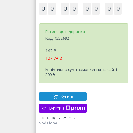
0
0
0
0
0
0
0
0
Готово до відправки
Код:
1252692
142 ₴
137,74 ₴
Мінімальна сума замовлення на сайті —
200 ₴
Купити
Купити з
+380 (50) 363-29-29
Vodafone