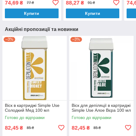
74,69
88,27
74,
₴
₴
77 ₴
91 ₴
Купити
Купити
Акційні пропозиції та новинки
–3%
–3%
Віск в картриджі Simple Use
Віск для депіляції в картриджі
Солодкий Мед 100 мл
Simple Use Алое Вєра 100 мл
Готово до відправки
Готово до відправки
82,45
82,45
₴
₴
85 ₴
85 ₴