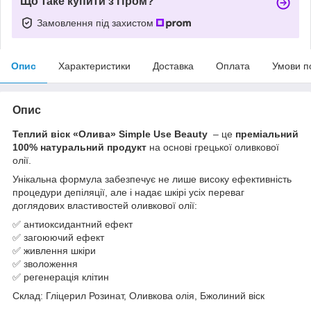
Що таке купити з Пром?
Замовлення під захистом
Опис
Характеристики
Доставка
Оплата
Умови п
Опис
Теплий віск «Олива» Simple Use Beauty
– це
преміальний
100% натуральний продукт
на основі грецької оливкової
олії.
Унікальна формула забезпечує не лише високу ефективність
процедури депіляції, але і надає шкірі усіх переваг
доглядових властивостей оливкової олії:
✅ антиоксидантний ефект
✅ загоюючий ефект
✅ живлення шкіри
✅ зволоження
✅ регенерація клітин
Склад: Гліцерил Розинат, Оливкова олія, Бжолиний віск