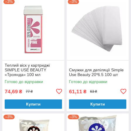
–3%
–3%
Теплий віск у картриджі
SIMPLE USE BEAUTY
Смужки для депіляції Simple
«Троянда» 100 мл
Use Beauty 20*6.5 100 шт
Готово до відправки
Готово до відправки
74,69
61,11
₴
₴
77 ₴
63 ₴
Купити
Купити
–3%
–3%