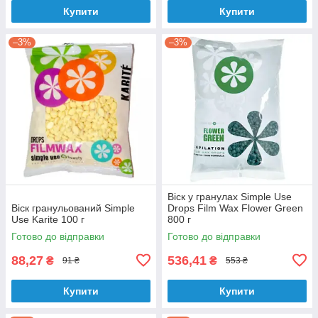
Купити
Купити
–3%
–3%
Віск у гранулах Simple Use
Віск гранульований Simple
Drops Film Wax Flower Green
Use Karite 100 г
800 г
Готово до відправки
Готово до відправки
88,27
536,41
₴
₴
91 ₴
553 ₴
Купити
Купити