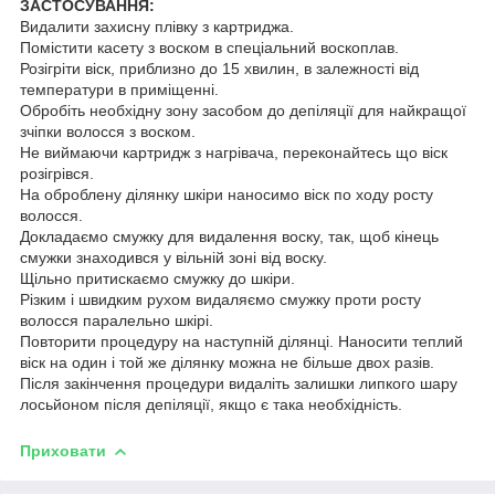
ЗАСТОСУВАННЯ:
Видалити захисну плівку з картриджа.
Помістити касету з воском в спеціальний воскоплав.
Розігріти віск, приблизно до 15 хвилин, в залежності від
температури в приміщенні.
Обробіть необхідну зону засобом до депіляції для найкращої
зчіпки волосся з воском.
Не виймаючи картридж з нагрівача, переконайтесь що віск
розігрівся.
На оброблену ділянку шкіри наносимо віск по ходу росту
волосся.
Докладаємо смужку для видалення воску, так, щоб кінець
смужки знаходився у вільній зоні від воску.
Щільно притискаємо смужку до шкіри.
Різким і швидким рухом видаляємо смужку проти росту
волосся паралельно шкірі.
Повторити процедуру на наступній ділянці. Наносити теплий
віск на один і той же ділянку можна не більше двох разів.
Після закінчення процедури видаліть залишки липкого шару
лосьйоном після депіляції, якщо є така необхідність.
Приховати