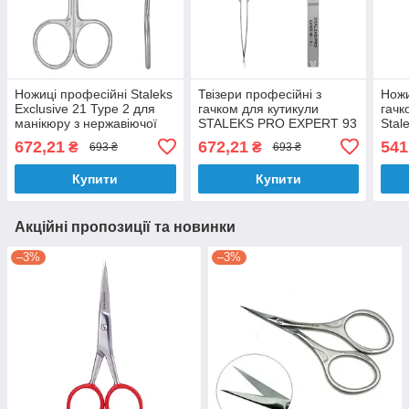
Ножиці професійні Staleks
Твізери професійні з
Ножи
Exclusive 21 Type 2 для
гачком для кутикули
гачк
манікюру з нержавіючої
STALEKS PRO EXPERT 93
Stal
сталі
TYPE 1
3 23
672,21
672,21
541
₴
₴
693 ₴
693 ₴
Купити
Купити
Акційні пропозиції та новинки
–3%
–3%