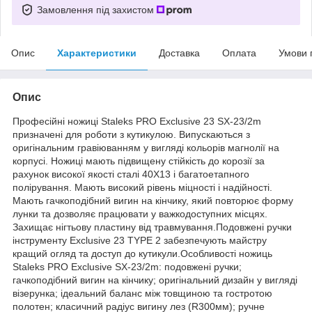
Замовлення під захистом
Опис
Характеристики
Доставка
Оплата
Умови 
Опис
Професійні ножиці Staleks PRO Exclusive 23 SX-23/2m
призначені для роботи з кутикулою. Випускаються з
оригінальним гравіюванням у вигляді кольорів магнолії на
корпусі. Ножиці мають підвищену стійкість до корозії за
рахунок високої якості сталі 40Х13 і багатоетапного
полірування. Мають високий рівень міцності і надійності.
Мають гачкоподібний вигин на кінчику, який повторює форму
лунки та дозволяє працювати у важкодоступних місцях.
Захищає нігтьову пластину від травмування.Подовжені ручки
інструменту Exclusive 23 TYPE 2 забезпечують майстру
кращий огляд та доступ до кутикули.Особливості ножиць
Staleks PRO Exclusive SX-23/2m: подовжені ручки;
гачкоподібний вигин на кінчику; оригінальний дизайн у вигляді
візерунка; ідеальний баланс між товщиною та гостротою
полотен; класичний радіус вигину лез (R300мм); ручне