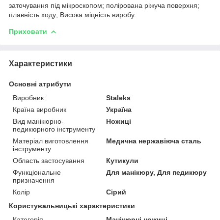
заточування під мікроскопом; полірована ріжуча поверхня;
плавність ходу; Висока міцність виробу.
Приховати
Характеристики
Основні атрибути
Виробник
Staleks
Країна виробник
Україна
Вид манікюрно-
Ножиці
педикюрного інструменту
Матеріал виготовлення
Медична нержавіюча сталь
інструменту
Область застосування
Кутикули
Функціональне
Для манікюру, Для педикюру
призначення
Колір
Сірий
Користувальницькі характеристики
Категорія
Манікюрні ножиці