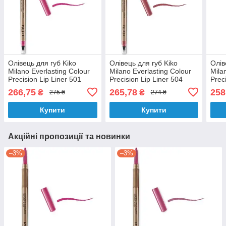
Олівець для губ Kiko
Олівець для губ Kiko
Олів
Milano Everlasting Colour
Milano Everlasting Colour
Mila
Precision Lip Liner 501
Precision Lip Liner 504
Prec
Cyclamen Pink (Рожевий
Dark Mauve 0.35 г
Plum
266,75
265,78
258
₴
₴
275 ₴
274 ₴
цикламен) 0.35 гр
Купити
Купити
Акційні пропозиції та новинки
–3%
–3%