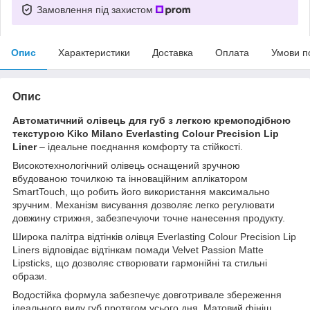
Замовлення під захистом
Опис
Характеристики
Доставка
Оплата
Умови п
Опис
Автоматичний олівець для губ з легкою кремоподібною
текстурою Kiko Milano Everlasting Colour Precision Lip
Liner
– ідеальне поєднання комфорту та стійкості.
Високотехнологічний олівець оснащений зручною
вбудованою точилкою та інноваційним аплікатором
SmartTouch, що робить його використання максимально
зручним. Механізм висування дозволяє легко регулювати
довжину стрижня, забезпечуючи точне нанесення продукту.
Широка палітра відтінків олівця Everlasting Colour Precision Lip
Liners відповідає відтінкам помади Velvet Passion Matte
Lipsticks, що дозволяє створювати гармонійні та стильні
образи.
Водостійка формула забезпечує довготривале збереження
ідеального виду губ протягом усього дня. Матовий фініш