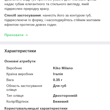
надає губам елегантного та стильного вигляду, який
підкреслює природну красу.
Спосіб застосування
: нанесіть його за контуром губ,
підкреслюючи їх форму, і насолоджуйтесь стійким матовим
ефектом протягом довгих годин.
Приховати
Характеристики
Основні атрибути
Виробник
Kiko Milano
Країна виробник
Італія
Вага
0.35 г
Область застосування
Для губ
олівця
Тип олівця
Двосторонній
Колір/Відтінок
Бежевий
Користувальницькі характеристики