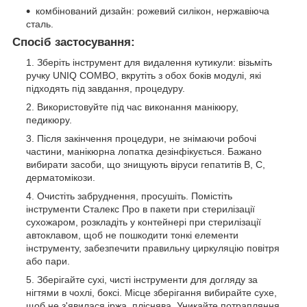
комбінований дизайн: рожевий силікон, нержавіюча
сталь.
Спосіб застосування:
Зберіть інструмент для видалення кутикули: візьміть
ручку UNIQ COMBO, вкрутіть з обох боків модулі, які
підходять під завдання, процедуру.
Використовуйте під час виконання манікюру,
педикюру.
Після закінчення процедури, не знімаючи робочі
частини, манікюрна лопатка дезінфікується. Бажано
вибирати засоби, що знищують віруси гепатитів В, С,
дерматомікози.
Очистіть забруднення, просушіть. Помістіть
інструменти Сталекс Про в пакети при стерилізації
сухожаром, розкладіть у контейнері при стерилізації
автоклавом, щоб не пошкодити тонкі елементи
інструменту, забезпечити правильну циркуляцію повітря
або пари.
Зберігайте сухі, чисті інструменти для догляду за
нігтями в чохлі, боксі. Місце зберігання вибирайте сухе,
щоб не з'явилася іржа, пліснява. Уникайте потрапляння