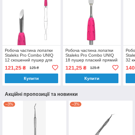
Робоча частина лопатки
Робоча частина лопатки
Робо
Staleks Pro Combo UNIQ
Staleks Pro Combo UNIQ
Stal
12 скошений пушер для
18 пушер плаский прямий
32 к
манікюру та педикюру
прав
121,25
121,25
140
₴
₴
125 ₴
125 ₴
Купити
Купити
Акційні пропозиції та новинки
–3%
–3%