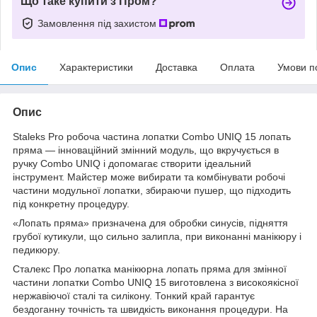
Що таке купити з Пром?
Замовлення під захистом
Опис
Характеристики
Доставка
Оплата
Умови п
Опис
Staleks Pro робоча частина лопатки Combo UNIQ 15 лопать
пряма — інноваційний змінний модуль, що вкручується в
ручку Combo UNIQ і допомагає створити ідеальний
інструмент. Майстер може вибирати та комбінувати робочі
частини модульної лопатки, збираючи пушер, що підходить
під конкретну процедуру.
«Лопать пряма» призначена для обробки синусів, підняття
грубої кутикули, що сильно залипла, при виконанні манікюру і
педикюру.
Сталекс Про лопатка манікюрна лопать пряма для змінної
частини лопатки Combo UNIQ 15 виготовлена з високоякісної
нержавіючої сталі та силікону. Тонкий край гарантує
бездоганну точність та швидкість виконання процедури. На