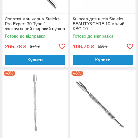
Лопатка манікюрна Staleks
Кніпсер для нігтів Staleks
Pro Expert 30 Type 1
BEAUTY&CARE 10 малий
заокруглений широкий пушер
KBC-10
+ округлений пушер PE-30/1
Готово до відправки
Готово до відправки
265,78
106,70
₴
₴
274 ₴
110 ₴
Купити
Купити
–3%
–3%