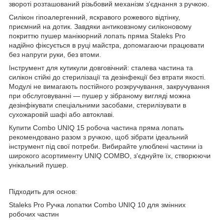
звороті розташований різьбовий механізм з'єднання з ручкою.
Силікон гіпоалергенний, яскравого рожевого відтінку,
приємний на дотик. Завдяки антиковзному силіконовому
покриттю пушер манікюрний лопать пряма Staleks Pro
надійно фіксується в руці майстра, допомагаючи працювати
без напруги руки, без втоми.
Інструмент для кутикули довговічний: сталева частина та
силікон стійкі до стерилізації та дезінфекції без втрати якості.
Модулі не вимагають постійного розкручування, закручування
при обслуговуванні — пушер у зібраному вигляді можна
дезінфікувати спеціальними засобами, стерилізувати в
сухожаровій шафі або автоклаві.
Купити Combo UNIQ 15 робоча частина пряма лопать
рекомендовано разом з ручкою, щоб зібрати ідеальний
інструмент під свої потреби. Вибирайте улюблені частини із
широкого асортименту UNIQ COMBO, з'єднуйте їх, створюючи
унікальний пушер.
Підходить для основ:
Staleks Pro Ручка лопатки Combo UNIQ 10 для змінних
робочих частин