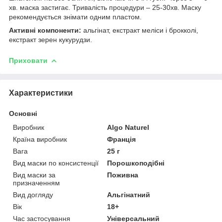
хв. маска застигає. Тривалість процедури – 25-30хв. Маску
рекомендується знімати одним пластом.
Активні компоненти:
альгінат, екстракт меліси і брокколі,
екстракт зерен кукурудзи.
Приховати
Характеристики
Основні
Виробник
Algo Naturel
Країна виробник
Франція
Вага
25 г
Вид маски по консистенції
Порошкоподібні
Вид маски за
Поживна
призначенням
Вид догляду
Альгінатний
Вік
18+
Час застосування
Універсальний