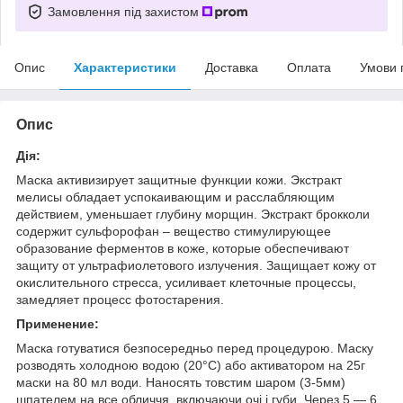
Замовлення під захистом
Опис
Характеристики
Доставка
Оплата
Умови 
Опис
Дія:
Маска активизирует защитные функции кожи. Экстракт
мелисы обладает успокаивающим и расслабляющим
действием, уменьшает глубину морщин. Экстракт брокколи
содержит сульфорофан – вещество стимулирующее
образование ферментов в коже, которые обеспечивают
защиту от ультрафиолетового излучения. Защищает кожу от
окислительного стресса, усиливает клеточные процессы,
замедляет процесс фотостарения.
Применение:
Маска готуватися безпосередньо перед процедурою. Маску
розводять холодною водою (20°С) або активатором на 25г
маски на 80 мл води. Наносять товстим шаром (3-5мм)
шпателем на все обличчя, включаючи очі і губи. Через 5 ― 6