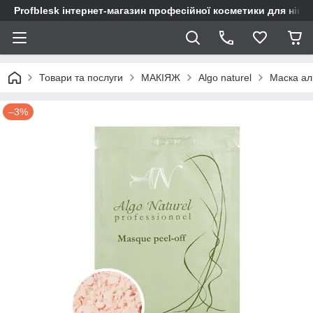
Profblesk інтернет-магазин професійної косметики для нігтів
Товари та послуги
МАКІЯЖ
Algo naturel
Маска аль
–3%