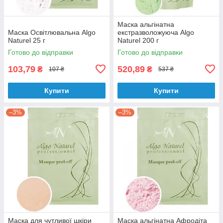
Маска альгінатна
Маска Освітлювальна Algo
екстразволожуюча Algo
Naturel 25 г
Naturel 200 г
Готово до відправки
Готово до відправки
103,79
520,89
₴
₴
107 ₴
537 ₴
Купити
Купити
–3%
–3%
Маска для чутливої шкіри
Маска альгінатна Афродіта