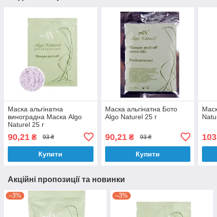
Маска альгінатна
Маска альгінатна Бото
Маск
виноградна Маска Algo
Algo Naturel 25 г
Natu
Naturel 25 г
90,21
90,21
103
₴
₴
93 ₴
93 ₴
Купити
Купити
Акційні пропозиції та новинки
–3%
–3%