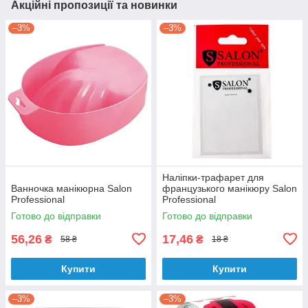
Акційні пропозиції та новинки
–3%
–3%
Наліпки-трафарет для
Ванночка манікюрна Salon
французького манікюру Salon
Professional
Professional
Готово до відправки
Готово до відправки
56,26
17,46
₴
₴
58 ₴
18 ₴
Купити
Купити
–3%
–3%