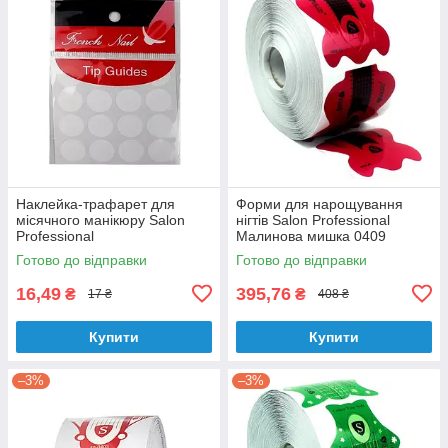
Наклейка-трафарет для
Форми для нарощування
місячного манікюру Salon
нігтів Salon Professional
Professional
Малинова мишка 0409
Готово до відправки
Готово до відправки
16,49
395,76
₴
₴
17 ₴
408 ₴
Купити
Купити
–3%
–3%