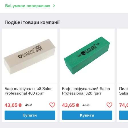
Всі умови повернення
Подібні товари компанії
Баф шліфувальний Salon
Баф шліфувальний Salon
Пилк
Professional 400 грит
Professional 320 грит
Salo
43,65
43,65
74,
₴
₴
45 ₴
45 ₴
Купити
Купити