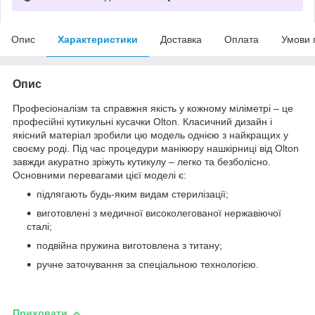
Опис
Характеристики
Доставка
Оплата
Умови 
Опис
Професіоналізм та справжня якість у кожному міліметрі – це
професійні кутикульні кусачки Olton. Класичний дизайн і
якісний матеріал зробили цю модель однією з найкращих у
своєму роді. Під час процедури манікюру нашкірниці від Olton
завжди акуратно зріжуть кутикулу – легко та безболісно.
Основними перевагами цієї моделі є:
підлягають будь-яким видам стерилізації;
виготовлені з медичної високолегованої нержавіючої
сталі;
подвійна пружина виготовлена з титану;
ручне заточування за спеціальною технологією.
Приховати