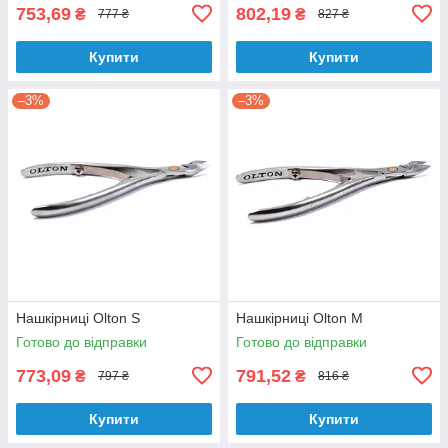
753,69
802,19
₴
₴
777 ₴
827 ₴
Купити
Купити
–3%
–3%
Нашкірниці Olton S
Нашкірниці Olton М
Готово до відправки
Готово до відправки
773,09
791,52
₴
₴
797 ₴
816 ₴
Купити
Купити