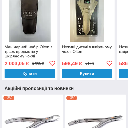
Манікюрний набір Olton з
Ножиці дитячі в шкіряному
Ножи
трьох предметів у
чохлі Olton
шкір
шкіряному чохлі
2 003,05
598,49
586
₴
₴
2 065 ₴
617 ₴
Купити
Купити
Акційні пропозиції та новинки
–3%
–3%