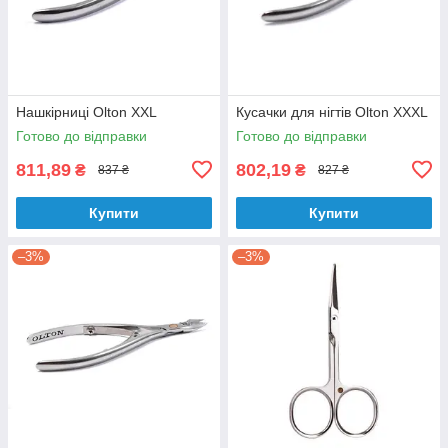
Нашкірниці Olton XXL
Кусачки для нігтів Olton XXXL
Готово до відправки
Готово до відправки
811,89
802,19
₴
₴
837 ₴
827 ₴
Купити
Купити
–3%
–3%