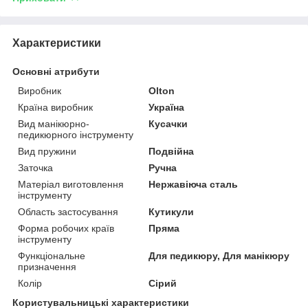
Характеристики
Основні атрибути
Виробник
Olton
Країна виробник
Україна
Вид манікюрно-
Кусачки
педикюрного інструменту
Вид пружини
Подвійна
Заточка
Ручна
Матеріал виготовлення
Нержавіюча сталь
інструменту
Область застосування
Кутикули
Форма робочих країв
Пряма
інструменту
Функціональне
Для педикюру, Для манікюру
призначення
Колір
Сірий
Користувальницькі характеристики