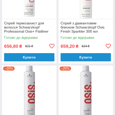
Спрей термозахист для
Спрей з діамантовим
волосся Schwarzkopf
блиском Schwarzkopf Osis
Professional Osis+ Flatliner
Finish Sparkler 300 мл
200 мл
Готово до відправки
Готово до відправки
656,80
659,20
₴
₴
821 ₴
824 ₴
Купити
Купити
–20%
–20%