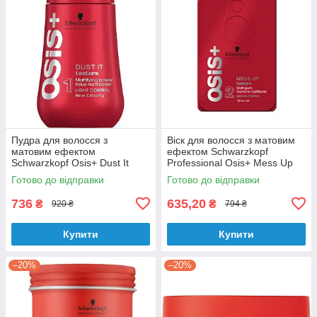
Пудра для волосся з
Віск для волосся з матовим
матовим ефектом
ефектом Schwarzkopf
Schwarzkopf Osis+ Dust It
Professional Osis+ Mess Up
Mattifying Powder 10 г
Matt Gum 100 мл
Готово до відправки
Готово до відправки
736
635,20
₴
₴
920 ₴
794 ₴
Купити
Купити
–20%
–20%