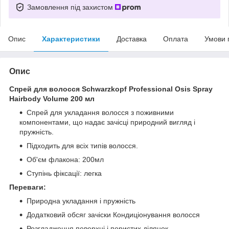
Замовлення під захистом
Опис
Характеристики
Доставка
Оплата
Умови 
Опис
Спрей для волосся Schwarzkopf Professional Osis Spray
Hairbody Volume 200 мл
Спрей для укладання волосся з поживними
компонентами, що надає зачісці природний вигляд і
пружність.
Підходить для всіх типів волосся.
Об'єм флакона: 200мл
Ступінь фіксації: легка
Переваги:
Природна укладання і пружність
Додатковий обсяг зачіски Кондиціонування волосся
Розгладження поверхні і пористих ділянок