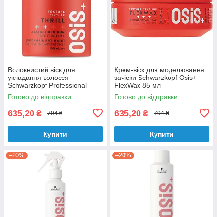
Волокнистий віск для
Крем-віск для моделювання
укладання волосся
зачіски Schwarzkopf Osis+
Schwarzkopf Professional
FlexWax 85 мл
Osis+ Thrill Texture Fibre Gum
Готово до відправки
Готово до відправки
100 мл
635,20
635,20
₴
₴
794 ₴
794 ₴
Купити
Купити
–20%
–20%