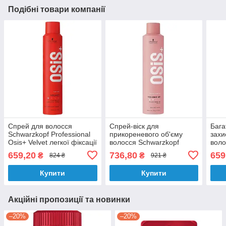
Подібні товари компанії
Спрей для волосся
Спрей-віск для
Бага
Schwarzkopf Professional
прикореневого об'єму
захи
Osis+ Velvet легкої фіксації
волосся Schwarzkopf
воло
з восковим ефектом 200
Osis+ Volume Up 300 мл
Prof
659,20
736,80
659
₴
₴
824 ₴
921 ₴
мл
Shie
Купити
Купити
Акційні пропозиції та новинки
–20%
–20%