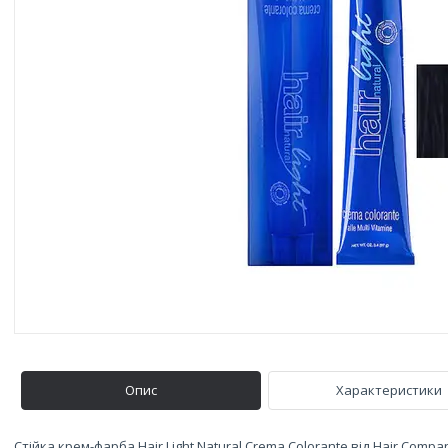
Опис
Характеристики
Стійка крем-фарба Hair Light Natural Crema Colorante від Hair Co