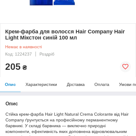
Крем-фарба для волосся Hair Company Hair
Light Мікстон синій 100 мл
Немає в наявності
Код: 1224237
Роздріб
205
₴
Опис
Характеристики
Доставка
Оплата
Умови п
Опис
Стійка крем-фарба Hair Light Natural Crema Colorante від Hair
Company ґрунтується на професійному перманентному
барвникі. У складі барвника — виключно природні
компоненти, ефективність яких доповнена відновлювальним