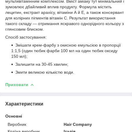
мультивітамінним комплексом. Вміст аміаку тут мінімальний і
зумовлює дбайливий вплив продукту. Формула містить
лецитин, екстракт арахісу, вітаміни А й Е, а також консервант
для колірних пігментів вітамін С. Результат використання
такого складу — отримання яскравого однорідного кольору з
глянсовим блиском.
Спосіб застосування:
Змішати крем-фарбу з окисною емульсією в пропорції
1:1,5 (один тюбик фарби 100 мл на один тюбик оксиду
150 мл);
Залишити на 30-45 хвилин;
Змити великою кількістю води.
Приховати
Характеристики
Основні
Виробник
Hair Company
Країна виробник
Італія