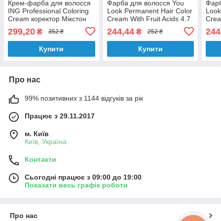
Крем-фарба для волосся
Фарба для волосся You
Фарб
ING Professional Coloring
Look Permanent Hair Color
Look
Cream коректор Мікстон
Cream With Fruit Acids 4.7
Crea
нейтральний 100 мл
Шатен матовий 100 мл
Яскр
299,20
244,44
244
₴
₴
352 ₴
252 ₴
кори
Купити
Купити
Про нас
99% позитивних з 1144 відгуків за рік
Працює з 29.11.2017
м. Київ
Київ, Україна
Контакти
Сьогодні працює з 09:00 до 19:00
Показати весь графік роботи
Про нас