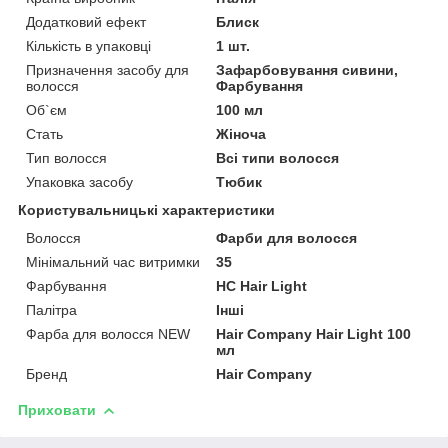
Додатковий ефект
Блиск
Кількість в упаковці
1 шт.
Призначення засобу для
Зафарбовування сивини,
волосся
Фарбування
Об`єм
100 мл
Стать
Жіноча
Тип волосся
Всі типи волосся
Упаковка засобу
Тюбик
Користувальницькі характеристики
Волосся
Фарби для волосся
Мінімальний час витримки
35
Фарбування
HC Hair Light
Палітра
Інші
Фарба для волосся NEW
Hair Company Hair Light 100
мл
Бренд
Hair Company
Приховати