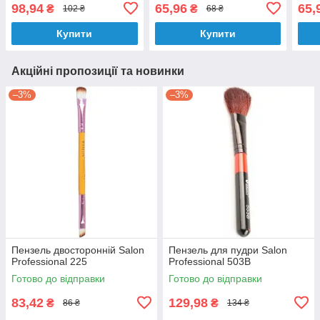
98,94
65,96
65,
₴
₴
102 ₴
68 ₴
Купити
Купити
Акційні пропозиції та новинки
–3%
–3%
Пензель двосторонній Salon
Пензель для пудри Salon
Professional 225
Professional 503B
Готово до відправки
Готово до відправки
83,42
129,98
₴
₴
86 ₴
134 ₴