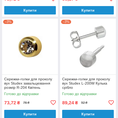
Купити
Купити
–3%
–3%
Сережки-голки для проколу
Сережки-голки для проколу
вух Studex завальцювання
вух Studex L-200W Кулька
розмір R-204 Квітень
срібло
Готово до відправки
Готово до відправки
73,72
89,24
₴
₴
76 ₴
92 ₴
Купити
Купити