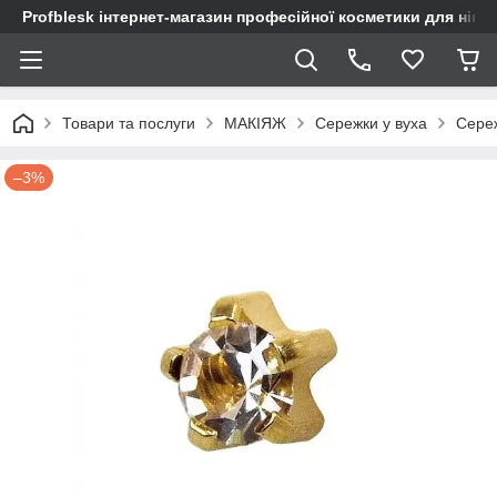
Profblesk інтернет-магазин професійної косметики для нігтів
Товари та послуги
МАКІЯЖ
Сережки у вуха
Сереж
–3%