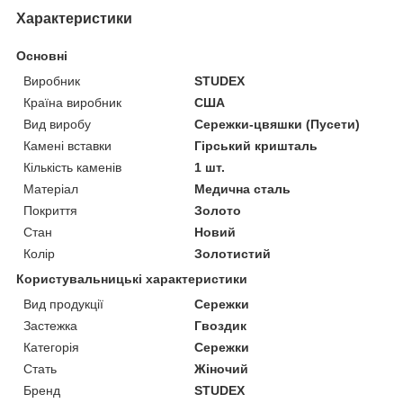
Характеристики
Основні
Виробник
STUDEX
Країна виробник
США
Вид виробу
Сережки-цвяшки (Пусети)
Камені вставки
Гірський кришталь
Кількість каменів
1 шт.
Матеріал
Медична сталь
Покриття
Золото
Стан
Новий
Колір
Золотистий
Користувальницькі характеристики
Вид продукції
Сережки
Застежка
Гвоздик
Категорія
Сережки
Стать
Жіночий
Бренд
STUDEX