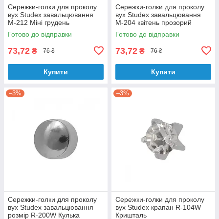
Сережки-голки для проколу
Сережки-голки для проколу
вух Studex завальцювання
вух Studex завальцювання
М-212 Міні грудень
М-204 квітень прозорий
Готово до відправки
Готово до відправки
73,72
73,72
₴
₴
76 ₴
76 ₴
Купити
Купити
–3%
–3%
Сережки-голки для проколу
Сережки-голки для проколу
вух Studex завальцювання
вух Studex крапан R-104W
розмір R-200W Кулька
Кришталь