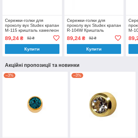
Сережки-голки для
Сережки-голки для
Сере
проколу вух Studex крапан
проколу вух Studex крапан
прок
М-115 кришталь хамелеон
R-104W Кришталь
М-10
89,24
89,24
89,
₴
₴
92 ₴
92 ₴
Купити
Купити
Акційні пропозиції та новинки
–3%
–3%