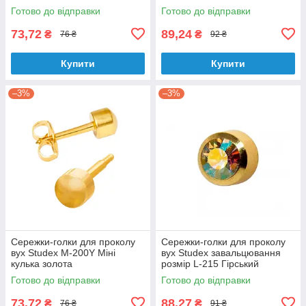
Готово до відправки
Готово до відправки
73,72
89,24
₴
₴
76 ₴
92 ₴
Купити
Купити
–3%
–3%
Сережки-голки для проколу
Сережки-голки для проколу
вух Studex М-200Y Міні
вух Studex завальцювання
кулька золота
розмір L-215 Гірський
кришталь хамелеон
Готово до відправки
Готово до відправки
73,72
88,27
₴
₴
76 ₴
91 ₴