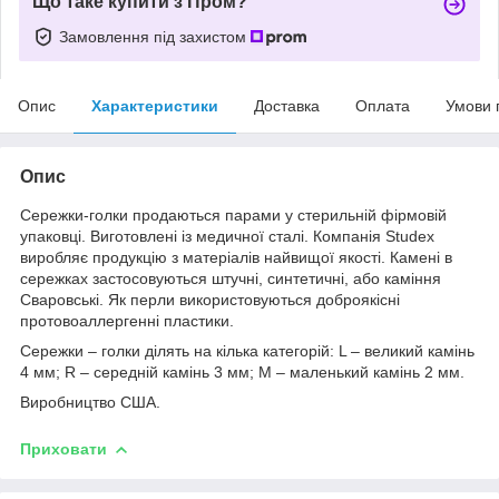
Що таке купити з Пром?
Замовлення під захистом
Опис
Характеристики
Доставка
Оплата
Умови 
Опис
Сережки-голки продаються парами у стерильній фірмовій
упаковці. Виготовлені із медичної сталі. Компанія Studex
виробляє продукцію з матеріалів найвищої якості. Камені в
сережках застосовуються штучні, синтетичні, або каміння
Сваровські. Як перли використовуються доброякісні
протовоаллергенні пластики.
Сережки – голки ділять на кілька категорій: L – великий камінь
4 мм; R – середній камінь 3 мм; M – маленький камінь 2 мм.
Виробництво США.
Приховати