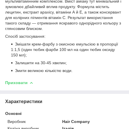
мультивітамінним комплексом. Вміст аміаку тут мінімальний і
зумовлює дбайливий вплив продукту. Формула містить
лецитин, екстракт арахісу, вітаміни А й Е, а також консервант
для колірних пігментів вітамін С. Результат використання
такого складу — отримання яскравого однорідного кольору з
глянсовим блиском.
Спосіб застосування:
Змішати крем-фарбу з окисною емульсією в пропорції
1:1,5 (один тюбик фарби 100 мл на один тюбик оксиду
150 мл);
Залишити на 30-45 хвилин;
Змити великою кількістю води.
Приховати
Характеристики
Основні
Виробник
Hair Company
Країна виробник
Італія