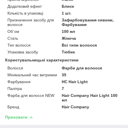
Додатковий ефект
Блиск
Кількість в упаковці
1 шт.
Призначення засобу для
Зафарбовування сивини,
волосся
Фарбування
Об`єм
100 мл
Стать
Жіноча
Тип волосся
Всі типи волосся
Упаковка засобу
Тюбик
Користувальницькі характеристики
Волосся
Фарби для волосся
Мінімальний час витримки
35
Фарбування
HC Hair Light
Палітра
7
Фарба для волосся NEW
Hair Company Hair Light 100
мл
Бренд
Hair Company
Приховати