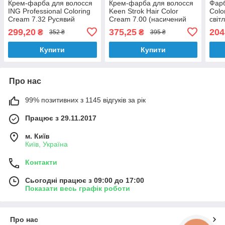
Крем-фарба для волосся
Крем-фарба для волосся
Фарб
ING Professional Coloring
Keen Strok Hair Color
Colo
Cream 7.32 Русявий
Cream 7.00 (насичений
світ
бежевий 100 мл
блондин) 100 мл
100 
299,20
375,25
204
₴
₴
352 ₴
395 ₴
Купити
Купити
Про нас
99% позитивних з 1145 відгуків за рік
Працює з 29.11.2017
м. Київ
Київ, Україна
Контакти
Сьогодні працює з 09:00 до 17:00
Показати весь графік роботи
Про нас