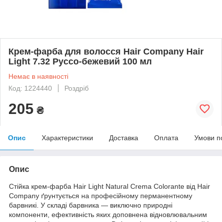
Крем-фарба для волосся Hair Company Hair
Light 7.32 Руссо-бежевий 100 мл
Немає в наявності
Код: 1224440
Роздріб
205
₴
Опис
Характеристики
Доставка
Оплата
Умови п
Опис
Стійка крем-фарба Hair Light Natural Crema Colorante від Hair
Company ґрунтується на професійному перманентному
барвникі. У складі барвника — виключно природні
компоненти, ефективність яких доповнена відновлювальним