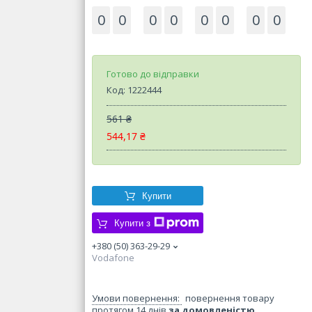
0
0
0
0
0
0
0
0
Готово до відправки
Код:
1222444
561 ₴
544,17 ₴
Купити
Купити з
+380 (50) 363-29-29
Vodafone
повернення товару
протягом 14 днів
за домовленістю