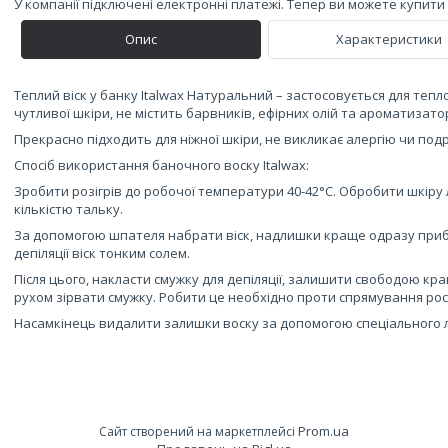
У компанії підключені електронні платежі. Тепер ви можете купит
Опис
Характеристики
Теплий віск у банку Italwax Натуральний – застосовується для тепло
чутливої шкіри, не містить барвників, ефірних олій та ароматизатор
Прекрасно підходить для ніжної шкіри, не викликає алергію чи под
Спосіб використання баночного воску Italwax:
Зробити розігрів до робочої температури 40-42°С. Обробити шкіру
кількістю тальку.
За допомогою шпателя набрати віск, надлишки краще одразу приб
депіляції віск тонким солем.
Після цього, накласти смужку для депіляції, залишити свободою кра
рухом зірвати смужку. Робити це необхідно проти спрямування рос
Насамкінець видалити залишки воску за допомогою спеціального 
Prom.ua
Сайт створений на маркетплейсі