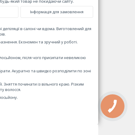
и будь-який товар не покидаючи сайту.
Інформація для замовлення
ї депіляції в салоні чи вдома. Виготовлений для
ів.
разнення. Економен та зручний у роботі.
 лосьйоном, після чого присипати невеликою
рати. Акуратно та швидко розподілити по зоні
й. Зняття починати із вільного краю. Різким
ту волосся.
лосьйону.