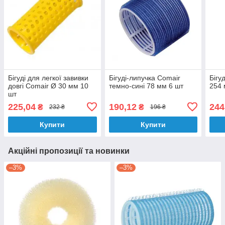
Бігуді для легкої завивки
Бігуді-липучка Comair
Бігуд
довгі Comair Ø 30 мм 10
темно-сині 78 мм 6 шт
254 
шт
225,04
190,12
244
₴
₴
232 ₴
196 ₴
Купити
Купити
Акційні пропозиції та новинки
–3%
–3%