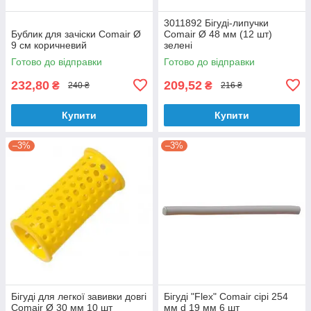
3011892 Бігуді-липучки
Бублик для зачіски Comair Ø
Comair Ø 48 мм (12 шт)
9 см коричневий
зелені
Готово до відправки
Готово до відправки
232,80
209,52
₴
₴
240 ₴
216 ₴
Купити
Купити
–3%
–3%
Бігуді для легкої завивки довгі
Бігуді "Flex" Comair сірі 254
Comair Ø 30 мм 10 шт
мм d 19 мм 6 шт