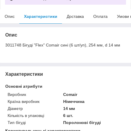
Опис
Характеристики
Доставка
Оплата
Умови 
Опис
3011748 Бігуді "Flex" Comair сині (6 шт/уп), 254 мм, d 14 мм
Характеристики
Основні атрибути
Виробник
Comair
Країна виробник
Німеччина
Діаметр
14 мм
Кількість в упаковці
6 шт.
Тип бігуді
Поролонові бігуді
Користувальницькі характеристики