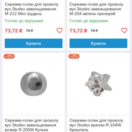
Сережки-голки для проколу
Сережки-голки для проколу
вух Studex завальцювання
вух Studex завальцювання
М-212 Міні грудень
М-204 квітень прозорий
Готово до відправки
Готово до відправки
73,72
73,72
₴
₴
76 ₴
76 ₴
Купити
Купити
–3%
–3%
Сережки-голки для проколу
Сережки-голки для проколу
вух Studex завальцювання
вух Studex крапан R-104W
розмір R-200W Кулька
Кришталь