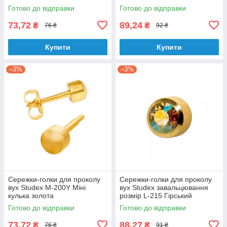
Готово до відправки
Готово до відправки
73,72
89,24
₴
₴
76 ₴
92 ₴
Купити
Купити
–3%
–3%
Сережки-голки для проколу
Сережки-голки для проколу
вух Studex М-200Y Міні
вух Studex завальцювання
кулька золота
розмір L-215 Гірський
кришталь хамелеон
Готово до відправки
Готово до відправки
73,72
88,27
₴
₴
76 ₴
91 ₴