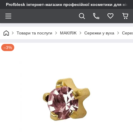
Profblesk інтернет-магазин професійної косметики для нігтів
Товари та послуги
МАКІЯЖ
Сережки у вуха
Сереж
–3%