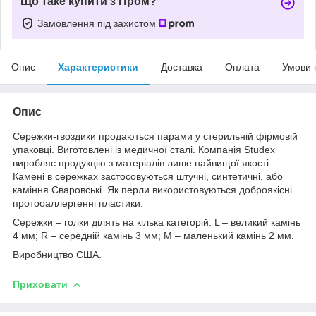
Що таке купити з Пром?
Замовлення під захистом
Опис
Характеристики
Доставка
Оплата
Умови 
Опис
Сережки-гвоздики продаються парами у стерильній фірмовій
упаковці. Виготовлені із медичної сталі. Компанія Studex
виробляє продукцію з матеріалів лише найвищої якості.
Камені в сережках застосовуються штучні, синтетичні, або
каміння Сваровські. Як перли використовуються доброякісні
протооаллергенні пластики.
Сережки – голки ділять на кілька категорій: L – великий камінь
4 мм; R – середній камінь 3 мм; M – маленький камінь 2 мм.
Виробництво США.
Приховати