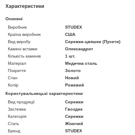
Характеристики
Основні
Виробник
STUDEX
Країна виробник
США
Вид виробу
Сережки-цвяшки (Пусети)
Камені вставки
Олександрит
Кількість каменів
1 шт.
Матеріал
Медична сталь
Покриття
Золото
Стан
Новий
Колір
Рожевий
Користувальницькі характеристики
Вид продукції
Сережки
Застежка
Гвоздик
Категорія
Сережки
Стать
Жіночий
Бренд
STUDEX