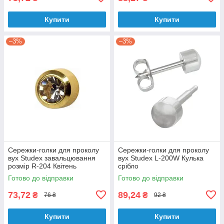
Купити
Купити
–3%
–3%
Сережки-голки для проколу
Сережки-голки для проколу
вух Studex завальцювання
вух Studex L-200W Кулька
розмір R-204 Квітень
срібло
Готово до відправки
Готово до відправки
73,72
89,24
₴
₴
76 ₴
92 ₴
Купити
Купити