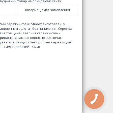
и будь-який товар не покидаючи сайту.
Інформація для замовлення
льні сережки-голки Studex виготовлені з
 напиленням золота і без напилення. Сережка
 Така товщина і заточка сережки-голки
кривається так, що повністю виключає
бувається швидко і без проблем.Сережки для
 3 мм), L (великий - 4 мм).