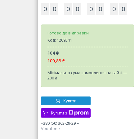
0
0
0
0
0
0
0
0
Готово до відправки
Код:
1209341
104 ₴
100,88 ₴
Мінімальна сума замовлення на сайті —
200 ₴
Купити
Купити з
+380 (50) 363-29-29
Vodafone