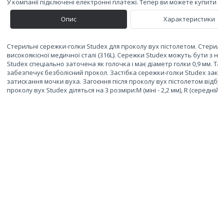
У компанії підключені електронні платежі. Тепер ви можете купит
Опис
Характеристики
Стерильні сережки-голки Studex для проколу вух пістолетом. Стери
високоякісної медичної сталі (316L). Сережки Studex можуть бути з
Studeх спеціально заточена як голочка і має діаметр голки 0,9 мм.
забезпечує безболісний прокол. Застібка сережки-голки Studex за
затискання мочки вуха. Загоєння після проколу вух пістолетом від
проколу вух Studex діляться на 3 розміри:M (міні - 2,2 мм), R (середній -