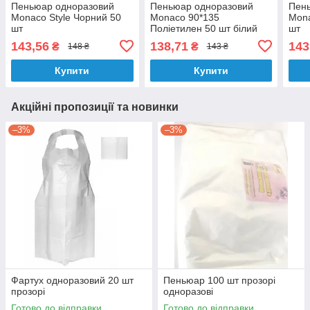
Пеньюар одноразовий
Пеньюар одноразовий
Пен
Monaco Style Чорний 50
Monaco 90*135
Mona
шт
Поліетилен 50 шт білий
шт
143,56
138,71
143
₴
₴
148 ₴
143 ₴
Купити
Купити
Акційні пропозиції та новинки
–3%
–3%
Фартух одноразовий 20 шт
Пеньюар 100 шт прозорі
прозорі
одноразові
Готово до відправки
Готово до відправки