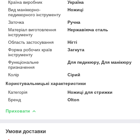
Країна виробник
Україна
Вид манікюрно-
Ножиці
педикюрного інструменту
Заточка
Ручна
Матеріал виготовлення
Нержавіюча сталь
інструменту
Область застосування
Нігті
Форма робочих країв
Загнута
інструменту
Функціональне
Для педикюру, Для манікюру
призначення
Колір
Сірий
Користувальницькі характеристики
Категорія
Ножиці для стрижки
Бренд
Olton
Приховати
Умови доставки