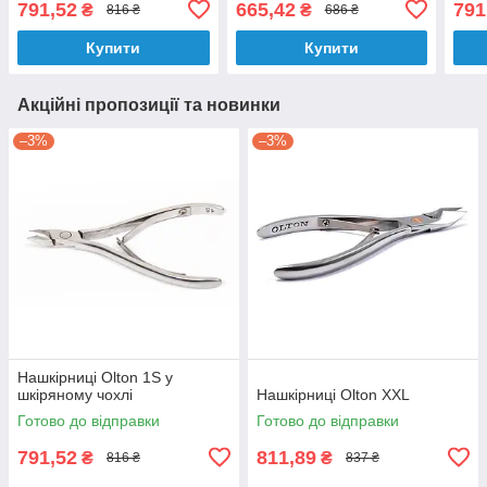
791,52
665,42
791
₴
₴
816 ₴
686 ₴
Купити
Купити
Акційні пропозиції та новинки
–3%
–3%
Нашкірниці Olton 1S у
шкіряному чохлі
Нашкірниці Olton XXL
Готово до відправки
Готово до відправки
791,52
811,89
₴
₴
816 ₴
837 ₴