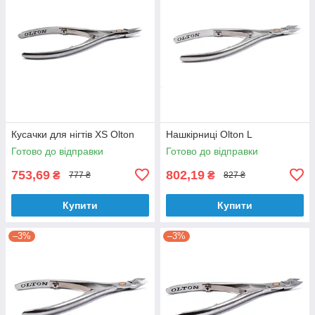
Кусачки для нігтів XS Olton
Нашкірниці Olton L
Готово до відправки
Готово до відправки
753,69
802,19
₴
₴
777 ₴
827 ₴
Купити
Купити
–3%
–3%