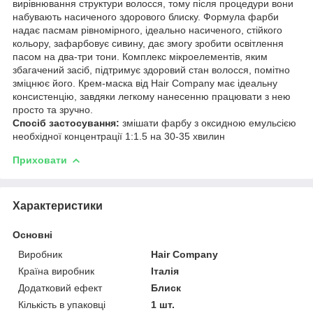
вирівнювання структури волосся, тому після процедури вони
набувають насиченого здорового блиску. Формула фарби
надає пасмам рівномірного, ідеально насиченого, стійкого
кольору, зафарбовує сивину, дає змогу зробити освітлення
пасом на два-три тони. Комплекс мікроелементів, яким
збагачений засіб, підтримує здоровий стан волосся, помітно
зміцнює його. Крем-маска від Hair Company має ідеальну
консистенцію, завдяки легкому нанесенню працювати з нею
просто та зручно.
Спосіб застосування:
змішати фарбу з оксидною емульсією
необхідної концентрації 1:1.5 на 30-35 хвилин
Приховати
Характеристики
Основні
Виробник
Hair Company
Країна виробник
Італія
Додатковий ефект
Блиск
Кількість в упаковці
1 шт.