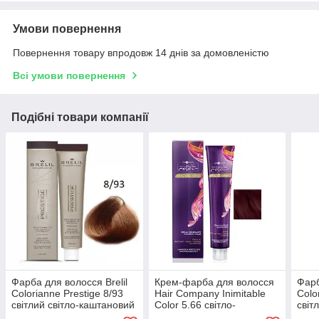
Умови повернення
Повернення товару впродовж 14 днів за домовленістю
Всі умови повернення
Подібні товари компанії
Фарба для волосся Brelil
Крем-фарба для волосся
Фарб
Colorianne Prestige 8/93
Hair Company Inimitable
Colo
світлий світло-каштановий
Color 5.66 світло-
світ
блонд 100 мл
каштановий інтенсивний
100 