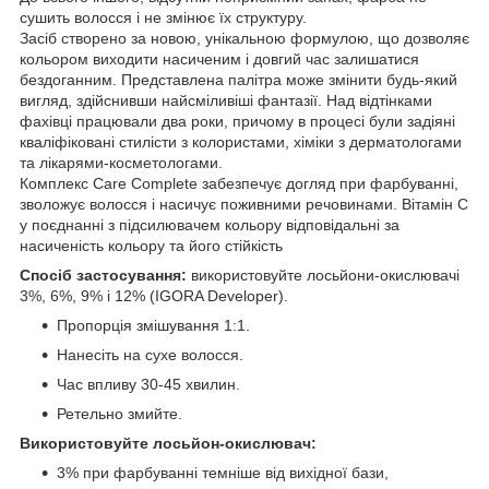
сушить волосся і не змінює їх структуру.
Засіб створено за новою, унікальною формулою, що дозволяє
кольором виходити насиченим і довгий час залишатися
бездоганним. Представлена палітра може змінити будь-який
вигляд, здійснивши найсміливіші фантазії. Над відтінками
фахівці працювали два роки, причому в процесі були задіяні
кваліфіковані стилісти з колористами, хіміки з дерматологами
та лікарями-косметологами.
Комплекс Care Complete забезпечує догляд при фарбуванні,
зволожує волосся і насичує поживними речовинами. Вітамін С
у поєднанні з підсилювачем кольору відповідальні за
насиченість кольору та його стійкість
Спосіб застосування:
використовуйте лосьйони-окислювачі
3%, 6%, 9% і 12% (IGORA Developer).
Пропорція змішування 1:1.
Нанесіть на сухе волосся.
Час впливу 30-45 хвилин.
Ретельно змийте.
Використовуйте лосьйон-окислювач:
3% при фарбуванні темніше від вихідної бази,