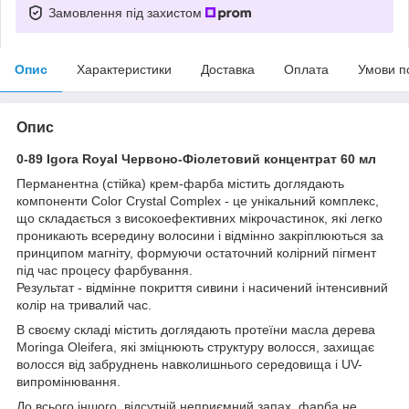
Замовлення під захистом
Опис
Характеристики
Доставка
Оплата
Умови п
Опис
0-89 Igora Royal Червоно-Фіолетовий концентрат 60 мл
Перманентна (стійка) крем-фарба містить доглядають
компоненти Color Crystal Complex - це унікальний комплекс,
що складається з високоефективних мікрочастинок, які легко
проникають всередину волосини і відмінно закріплюються за
принципом магніту, формуючи остаточний колірний пігмент
під час процесу фарбування.
Результат - відмінне покриття сивини і насичений інтенсивний
колір на тривалий час.
В своєму складі містить доглядають протеїни масла дерева
Moringa Oleifera, які зміцнюють структуру волосся, захищає
волосся від забруднень навколишнього середовища і UV-
випромінювання.
До всього іншого, відсутній неприємний запах, фарба не