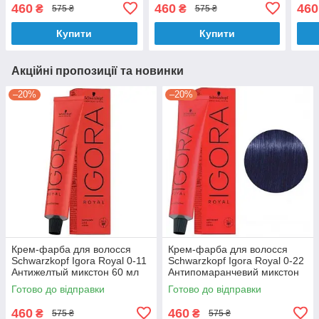
Червоний 60 мл
60 мл
микс
460
460
460
₴
₴
575 ₴
575 ₴
Купити
Купити
Акційні пропозиції та новинки
–20%
–20%
Крем-фарба для волосся
Крем-фарба для волосся
Schwarzkopf Igora Royal 0-11
Schwarzkopf Igora Royal 0-22
Антижелтый микстон 60 мл
Антипомаранчевий микстон
60 мл
Готово до відправки
Готово до відправки
460
460
₴
₴
575 ₴
575 ₴