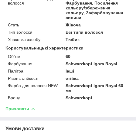
волосся
Фарбування, Посилення
кольору/збереження
кольору, Зафарбовування
сивини
Стать
Жіноча
Тип волосся
Всі типи волосся
Упаковка засобу
Тюбик
Користувальницькі характеристики
Об`єм
60
Фарбування
Schwarzkopf Igora Royal
Палітра
Інші
Рівень стійкості
стійка
Фарба для волосся NEW
Schwarzkopf Igora Royal 60
мл
Бренд
Schwarzkopf
Приховати
Умови доставки