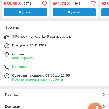
For White & Bleached Hair
300 мл
538,65
461,70
538
₴
₴
567 ₴
486 ₴
250 мл
Купити
Купити
Про нас
99% позитивних з 1145 відгуків за рік
Працює з 29.11.2017
м. Київ
Київ, Україна
Контакти
Сьогодні працює з 09:00 до 17:00
Показати весь графік роботи
Про нас
Контакти