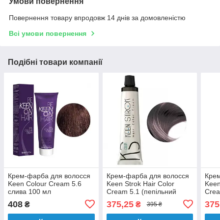
Умови повернення
Повернення товару впродовж 14 днів за домовленістю
Всі умови повернення
Подібні товари компанії
Крем-фарба для волосся
Крем-фарба для волосся
Крем
Keen Colour Cream 5.6
Keen Strok Hair Color
Keen
слива 100 мл
Cream 5.1 (пепільний
Crea
світлий коричневий) 100
світ
408
375,25
375
₴
₴
395 ₴
мл
мл