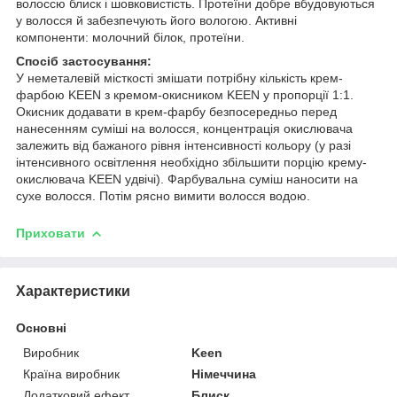
волоссю блиск і шовковистість. Протеїни добре вбудовуються
у волосся й забезпечують його вологою. Активні
компоненти: молочний білок, протеїни.
Спосіб застосування:
У неметалевій місткості змішати потрібну кількість крем-
фарбою KEEN з кремом-окисником KEEN у пропорції 1:1.
Окисник додавати в крем-фарбу безпосередньо перед
нанесенням суміші на волосся, концентрація окислювача
залежить від бажаного рівня інтенсивності кольору (у разі
інтенсивного освітлення необхідно збільшити порцію крему-
окислювача KEEN удвічі). Фарбувальна суміш наносити на
сухе волосся. Потім рясно вимити волосся водою.
Приховати
Характеристики
Основні
Виробник
Keen
Країна виробник
Німеччина
Додатковий ефект
Блиск