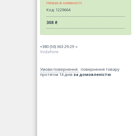
Немає в наявності
Код:
1229664
308 ₴
+380 (50) 363-29-29
Vodafone
повернення товару
протягом 14 днів
за домовленістю