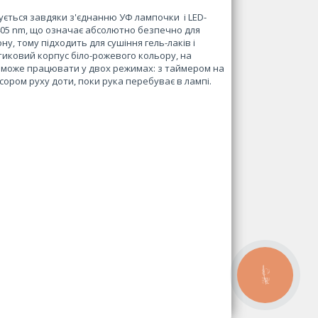
зується завдяки з'єднанню УФ лампочки і LED-
— 405 nm, що означає абсолютно безпечно для
, тому підходить для сушіння гель-лаків і
тиковий корпус біло-рожевого кольору, на
а може працювати у двох режимах: з таймером на
нсором руху доти, поки рука перебуває в лампі.
КНОПКА
ЗВ'ЯЗКУ