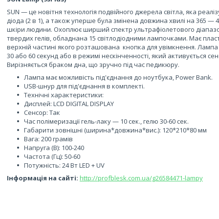
SUN — це новітня технологія подвійного джерела світла, яка реалі
діода (2 в 1), а також уперше була змінена довжина хвилі на 365 
шкіри людини. Охоплює ширший спектр ультрафіолетового діапазону
твердих гелів, обладнана 15 світлодіодними лампочками. Має плас
верхній частині якого розташована кнопка для увімкнення. Ламп
30 або 60 секунд або в режимі нескінченності, який активується се
Вирізняється браком дна, що зручно під час педикюру.
Лампа має можливість під'єднання до ноутбука, Power Bank.
USB-шнур для під'єднання в комплекті.
Технічні характеристики:
Дисплей: LCD DIGITAL DISPLAY
Сенсор: Так
Час полімеризації гель-лаку — 10 сек., гелю 30-60 сек.
Габарити зовнішні (ширина*довжина*вис.): 120*210*80 мм
Вага: 200 грамів
Напруга (В): 100-240
Частота (Гц): 50-60
Потужність: 24 Вт LED + UV
Інформація на сайті:
http://profblesk.com.ua/g26584471-lampy