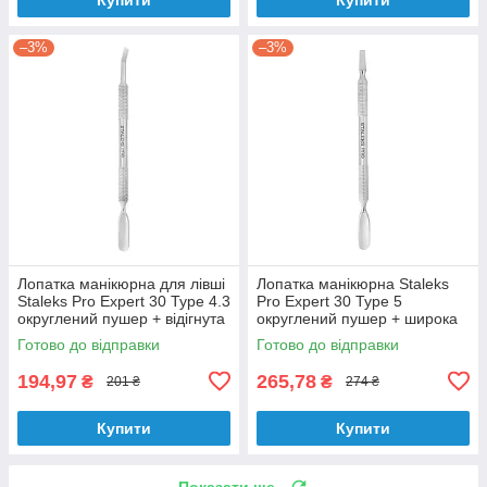
–3%
–3%
Лопатка манікюрна для лівші
Лопатка манікюрна Staleks
Staleks Pro Expert 30 Type 4.3
Pro Expert 30 Type 5
округлений пушер + відігнута
округлений пушер + широка
лопать PE-30/4.3
лопата PE-30/5
Готово до відправки
Готово до відправки
194,97
265,78
₴
₴
201 ₴
274 ₴
Купити
Купити
Показати ще