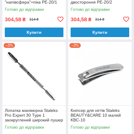
"напівсфера"+піка PE-20/1
двостороння PE-20/2
Готово до відправки
Готово до відправки
304,58
304,58
₴
₴
314 ₴
314 ₴
Купити
Купити
–3%
–3%
Лопатка манікюрна Staleks
Кніпсер для нігтів Staleks
Pro Expert 30 Type 1
BEAUTY&CARE 10 малий
заокруглений широкий пушер
KBC-10
+ округлений пушер PE-30/1
Готово до відправки
Готово до відправки