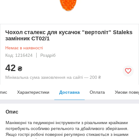
Чохол сталекс для кусачок "вертоліт" Staleks
замінник СТ02/1
Немає в наявності
Код: 1216424
Роздріб
42
₴
Мінімальна сума замовлення на сайті — 200 ₴
пис
Характеристики
Доставка
Оплата
Умови пове
Опис
Манікюрні та педикюрні інструменти з різальними крайками
потребують особливо ретельного та дбайливого зберігання.
Якщо гострі робочі поверхні регулярно стикаються з іншими