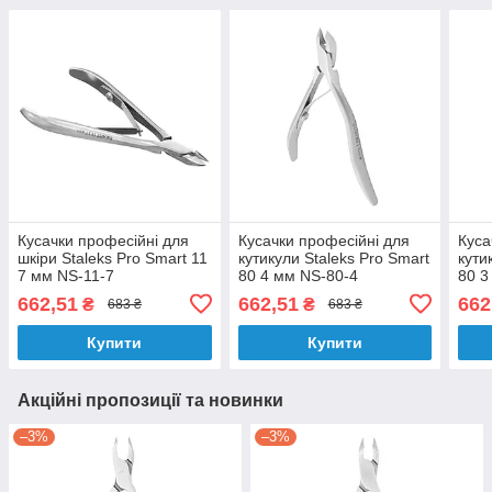
Кусачки професійні для
Кусачки професійні для
Куса
шкіри Staleks Pro Smart 11
кутикули Staleks Pro Smart
кути
7 мм NS-11-7
80 4 мм NS-80-4
80 3
662,51
662,51
662
₴
₴
683 ₴
683 ₴
Купити
Купити
Акційні пропозиції та новинки
–3%
–3%