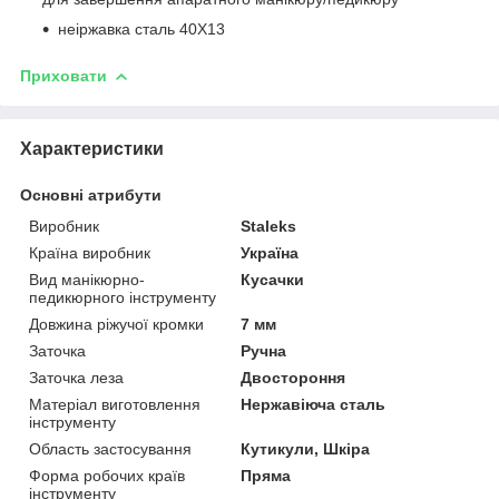
неіржавка сталь 40Х13
Приховати
Характеристики
Основні атрибути
Виробник
Staleks
Країна виробник
Україна
Вид манікюрно-
Кусачки
педикюрного інструменту
Довжина ріжучої кромки
7 мм
Заточка
Ручна
Заточка леза
Двостороння
Матеріал виготовлення
Нержавіюча сталь
інструменту
Область застосування
Кутикули, Шкіра
Форма робочих країв
Пряма
інструменту