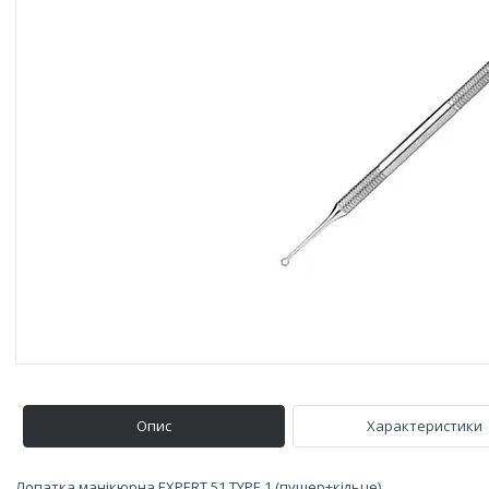
Опис
Характеристики
Лопатка манікюрна EXPERT 51 TYPE 1 (пушер+кільце)