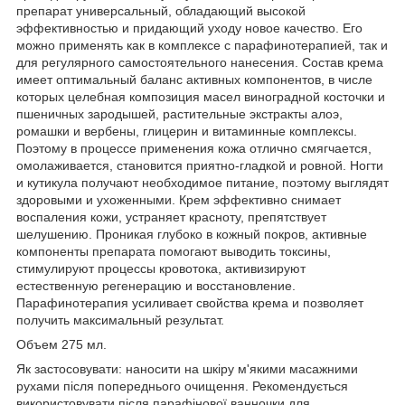
препарат универсальный, обладающий высокой
эффективностью и придающий уходу новое качество. Его
можно применять как в комплексе с парафинотерапией, так и
для регулярного самостоятельного нанесения. Состав крема
имеет оптимальный баланс активных компонентов, в числе
которых целебная композиция масел виноградной косточки и
пшеничных зародышей, растительные экстракты алоэ,
ромашки и вербены, глицерин и витаминные комплексы.
Поэтому в процессе применения кожа отлично смягчается,
омолаживается, становится приятно-гладкой и ровной. Ногти
и кутикула получают необходимое питание, поэтому выглядят
здоровыми и ухоженными. Крем эффективно снимает
воспаления кожи, устраняет красноту, препятствует
шелушению. Проникая глубоко в кожный покров, активные
компоненты препарата помогают выводить токсины,
стимулируют процессы кровотока, активизируют
естественную регенерацию и восстановление.
Парафинотерапия усиливает свойства крема и позволяет
получить максимальный результат.
Объем 275 мл.
Як застосовувати: наносити на шкіру м'якими масажними
рухами після попереднього очищення. Рекомендується
використовувати після парафінової ванночки для