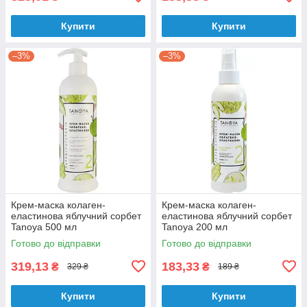
Купити
Купити
–3%
–3%
Крем-маска колаген-
Крем-маска колаген-
еластинова яблучний сорбет
еластинова яблучний сорбет
Tanoya 500 мл
Tanoya 200 мл
Готово до відправки
Готово до відправки
319,13
183,33
₴
₴
329 ₴
189 ₴
Купити
Купити