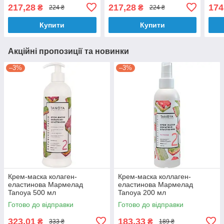
217,28
217,28
174
₴
₴
224 ₴
224 ₴
Купити
Купити
Акційні пропозиції та новинки
–3%
–3%
Крем-маска колаген-
Крем-маска коллаген-
еластинова Мармелад
еластинова Мармелад
Tanoya 500 мл
Tanoya 200 мл
Готово до відправки
Готово до відправки
323,01
183,33
₴
₴
333 ₴
189 ₴